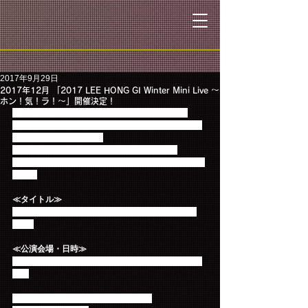
2017年9月29日
2017年12月 「2017 LEE HONG GI Winter Mini Live ～
ホン！気！ラ！～」開催決定！
2017年12月、イ・ホンギソロ公演「2017 LEE 
HONG GI Winter Mini Live ～ホン！気！ラ！～」開
催が決定いたしました。
それに伴いまして、オフィシャルファンクラ
ブ“Primadonna Japan”での先行予約申し込み受付も
決定！
≪タイトル≫
2017 LEE HONG GI Winter Mini Live ~ホン！気！
ラ！~
≪公演会場・日時≫
※各会場への公演に関するお問合せはお控えくださ
い。
【東京】東京国際フォーラム ホールA