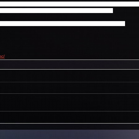
メッセにて開催の「2015 FNC KINGDOM IN JAPAN」（FTISLAN
て、FTISLANDとCNBLUEの合同インタビューも放送！
FNCを代表する2グループのスペシャルインタビューは超必見！
nc/