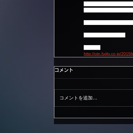
12月12日～13日にかけて幕張
ジのみ）公演の模様に合わせ
他では見ることのできない
どうぞお見逃しなく☆
番組詳細
http://otn.fujitv.co.jp/2015f
コメント
コメントを追加…