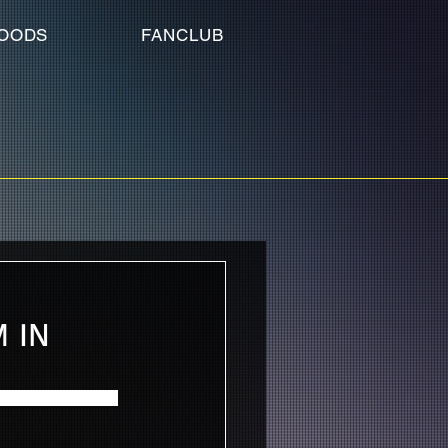
OODS
FANCLUB
 IN
T&CN SPECIAL」