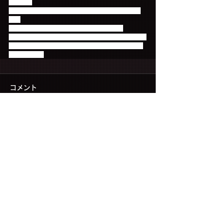
します。
■入場時の身分証・会員証の確認予定はございませ
ん。
■ピクチャーチケットを予定しております。
■チケットは簡易書留にて発送いたします。『お申し
込み時にご入力いただく発送希望住所』宛にお送り
いたします。
コメント
コメントを追加…