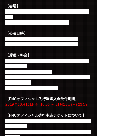
【会場】
※会場への公演に関するお問い合わせはご遠慮くだ
さい
幕張メッセ 国際展示場 9-10Hall (千葉)
【公演日時】
2019年12月21日(土) 15:00 開場 16：00開演
2019年12月22日(日) 15:00 開場 16：00開演
【席種・料金】
KINGDOM席：20,000円（税込）※非売品オリジナ
ルグッズ付き
一般指定席：12,000円(税込)
※FNC KINGDOMオリジナルペンライト付（会場に
て入場時配布）
※3歳未満入場不可 3歳以上有料
【FNCオフィシャル先行当選入金受付期間】
2019年10月11日(金) 18:00 ～ 11月11日(月) 23:59
【FNCオフィシャル先行申込チケットについて】
■チケット代金の他、チケット送料・発券手数料が別
途かかります
■チケットをお持ちであれば非会員の方も入場可能と