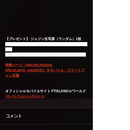
【プレゼント】 ジェジン生写真（ランダム）1枚
※プラチナ会員（2年以上継続会員）が対象となりま
す。
※プレゼントの引換は1会員様1回のみとなります。
特集ページ（http://m.ftisland-
official.jp/r/jj_solo2020/）※モバイル・スマートフ
ォン共通
オフィシャルモバイルサイト FTISLAND☆ワールド
http://m.ftisland-official.jp/ 
コメント