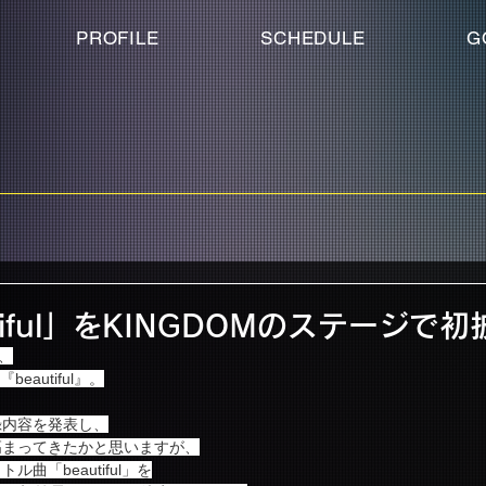
PROFILE
SCHEDULE
G
tiful」をKINGDOMのステージで
、
beautiful』。
録内容を発表し、
高まってきたかと思いますが、
曲「beautiful」を