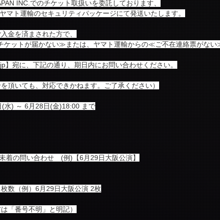
 JAPAN INC.でのチケット取扱いを委託しております、
eより、ヤマト運輸のセキュリティパッケージにて発送いたします。
ご入金を済まされた方で、
も≪チケットが届かない≫または、ヤマト運輸からの≪ご不在連絡票がない
stage.co.jp】宛に、下記の通り、期日内にお問い合わせください。
せを頂いても、対応できかねます。ご了承ください）
(水) ～ 6月28日(金)18:00 まで
未着の問い合わせ　(例)【6月29日大阪公演】
枚数（例）6月29日大阪公演 2枚
方は「番号不明」と明記）