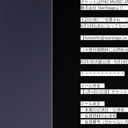
チケットはFNC MUSIC
株式会社 StarStag
上記公演にご当選され、
6月19日(水)になって
【ticketinfo@star
（※受付期間外にお問合
6/29,30大阪公演：6月19日
＊＊＊＊＊＊＊＊＊＊＊
メール件名：
【○月○日○公演】チケット
メール本文：
・未着の公演日・公演名、
・会員登録のお名前
・会員番号（分からない