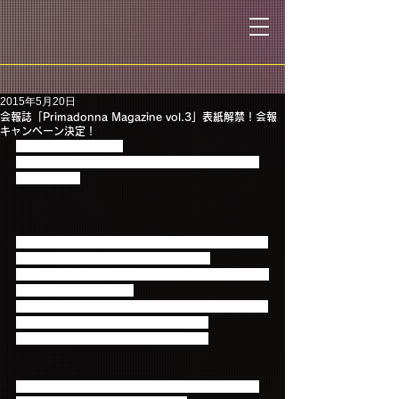
2015年5月20日
会報誌「Primadonna Magazine vol.3」表紙解禁！会報
キャンペーン決定！
お待たせ致しました！
会報誌「Primadonna Magazine vol.3」の表紙が決
定しました。
会報第3号も、この会報だけの撮り下ろし写真を含む
過去最大の全42ページの大ボリューム。
「FTISLAND AUTUN TOUR 2014 "To The Light"」の
ライブ写真はもちろん、
メンバーの1日に密着したレアショット満載な企画、
ここでしか聞けないインタビューなど、
見どころ沢山な内容となっております！
また、「Primadonna Magazine vol.3」の発行を記