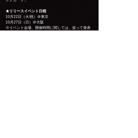
ングカード」
★リリースイベント日程
10月22日（火/祝）＠東京
10月27日（日）＠大阪
※イベント会場、開催時間に関しては、追って発表
いたします。
＜LIVE＞ 
「LEE JAE JIN (from FTISLAND) 1st Solo Mini Live 
Tour -Love Like The Films- 」
10月23日（水）ミニライブ＠東京 中野サンプラザホ
ール（昼・夜公演） 
10月29日（火）ミニライブ＠愛知 日本特殊陶業市民
会館 フォレストホール（昼・夜公演） 
10月30日（水）ミニライブ＠大阪 NHK大阪ホール
（昼・夜公演）
■FNC ONLINE STORE 
http://fncent.co.jp/store/
コメント