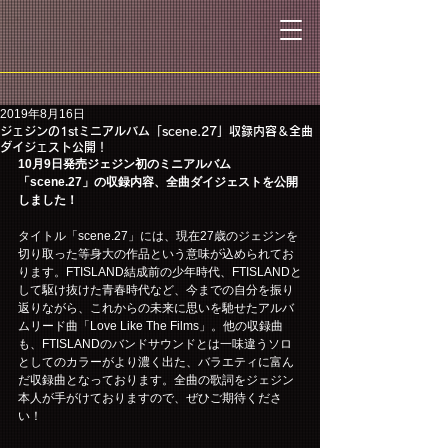
2019年8月16日
ジェジンの1stミニアルバム「scene.27」収録内容＆全曲
ダイジェスト公開！
10月9日発売ジェジン初のミニアルバム
「scene.27」の収録内容、全曲ダイジェストを公開
しました！
タイトル「scene.27」には、現在27歳のジェジンを
切り取った等身大の作品という意味が込められてお
ります。FTISLAND結成前の少年時代、FTISLANDと
して駆け抜けた青春時代など、今までの自分を振り
返りながら、これからの未来に思いを馳せたアルバ
ムリード曲「Love Like The Films」。他の収録曲
も、FTISLANDのバンドサウンドとは一味違うソロ
としてのカラーがより濃く出た、バラエティに富ん
だ収録曲となっております。全曲の歌詞をジェジン
本人が手がけておりますので、ぜひご期待くださ
い！