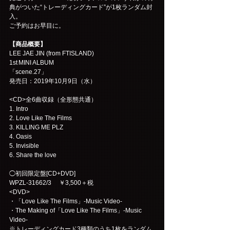
典がついた“トレーディングカード”が1枚ランダム封
入。
ご予約はお早目に。
【商品概要】
LEE JAE JIN (from FTISLAND)  
1st MINI ALBUM 
「scene.27」 
発売日：2019年10月9日（水）  
<CD>全6曲収録（全形態共通）　
1. Intro
2. Love Like The Films
3. KILLING ME PLZ
4. Oasis
5. Invisible
6. Share the love
◯初回限定盤[CD+DVD]  
WPZL-31662/3 　￥3,500＋税 
<DVD>
・「Love Like The Films」-Music Video-
・The Making of「Love Like The Films」-Music 
Video-
※トレーディングカード3種類のうち1枚をランダム