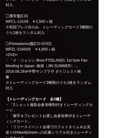
封入
◯通常盤[CD]  
WPCL-13109　￥2,500＋税 
※初回プレス分のみ、トレーディングカード3種類の
うち1枚をランダム封入　　　 
◯Primadonna盤[CD+DVD]  
WPZL-31664/5　￥4,000＋税 
<DVD> 
・「イ・ジェジン (from FTISLAND)  1st Solo Fan 
Meeting in Japan -眞様（JIN SUMMER）-」
2016.08.28＠中野サンプラザ ダイジェスト映
像　　　
※トレーディングカード3種類のうち1枚をランダム
封入
【トレーディングカード　全3種】
・「2ショット撮影会参加権利付きトレーディングカ
ード」
・「握手＆プレゼントお渡し会参加券付きトレーデ
ィングカード」
・「リリースイベント会場でのフォトタイム＆お見
送り付Meet&Greetへの応募シリアル付きトレーディ