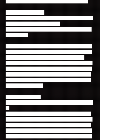
※入場者全員にイベントオリジナルペンライト付
【FC先行申込対象者】
2014年7月23日(水)23:59までにファンクラブにご入
会（=ご入金）がお済みの方で、
2014年9月以降の会員有効期限をお持ちの方が対象
となります。
※今から入会される方は、クレジットカード決済も
しくはコンビニ決済でご入会ください。振込用紙で
の入会は間に合いませんのでご注意ください。
※すでに会員の方も、7月、8月以降の有効期限がな
いとお申込みできません。クレジットカード決済で
ご継続をされるお客様につきましては、7月27日ま
でご継続手続きをされた方も7月29日からのお申込
みが可能となります。
【FC先行申込期間】
2014年7月23日(水) 17：00～7月30日(水)23：59 ま
で
※ただし、「7月17日(木)～7月23日(水)までに新規
入会（入金）した方」と、「7月末、8月末が有効期
限で、7月17日(木)～7月23日(水)の間に継続手続き
（入金）をした既存会員の方」は、「7月29日(火)0
時より」お申込み可能となります。但し、クレジッ