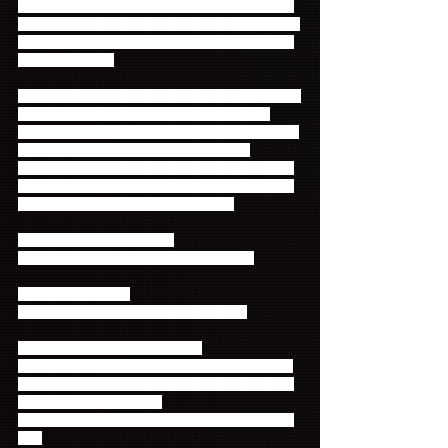
トカード決済でご継続をされるお客様につきまして
は、7月27日までご継続手続きをされた方も7月29日
からのお申込みが可能となります。期間が短いので
ご注意ください。
※会員番号・パスワード不明の方は7月29日(水)18時
までにファンクラブへお問い合わせください。
※「7月24日(木)0:00以降」にご入会された方は、今
回のFC先行にはお申込みいただけません。
※お申し込みは先着順ではなく、申込期間終了後に
抽選となりますので、焦らずゆっくりと、内容にお
間違えのないようお申し込みください。
【当選発表・入金受付期間】
2014年8月2日(土)18:00 ～ 8月6日(水)23:59
【FC先行枚数制限】
Primadonna Japan 1会員様につき2枚まで
【FC先行申込チケットについて】
・今回のFC先行申込は、お一人様2枚まで申込可能
とします。なお、チケットをお持ちであれば非会員
の方も入場可能とします。
・入場時の身分証・会員証の確認予定はございませ
ん。