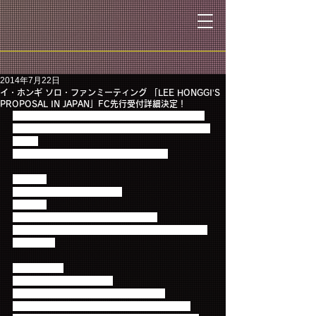
2014年7月22日
イ・ホンギ ソロ・ファンミーティング 「LEE HONGGI’S
PROPOSAL IN JAPAN」FC先行受付詳細決定！
イ・ホンギ 初のソロ・ファンミーティング 「LEE 
HONGGI’S PROPOSAL IN JAPAN」の開催に伴いま
して、
チケットのFC先行申込受付を行います。
【会場】
東京国際フォーラム ホールA
【日程】
9月15日(月・祝) 16:30開場/17:30開演
※イベントに関する会場へのお問い合わせはご遠慮
ください。
【チケット】
全席指定 9,000円（税込）
※未就学児童入場不可、小学生以上有料
※チケット送料・発券手数料が別途かかります