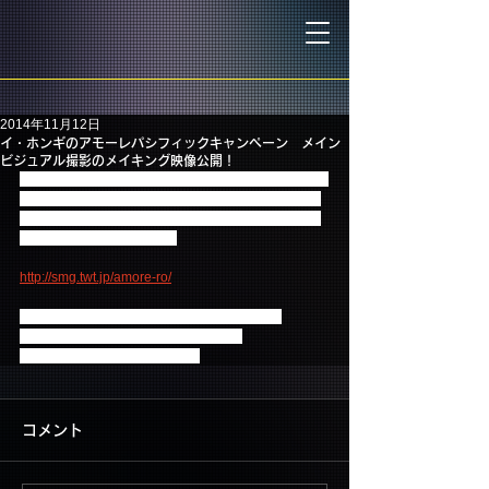
2014年11月12日
イ・ホンギのアモーレパシフィックキャンペーン メイン
ビジュアル撮影のメイキング映像公開！
「絶賛実施中のイ・ホンギ×アモーレパシフィックの
キャンペーンですが、先日行われたメインビジュア
ル撮影のメイキング映像を大公開いたします！素顔
のイ・ホンギが満載です！
http://smg.twt.jp/amore-ro/
キャンペーン応募も後一カ月を切りました。
ご応募がまだの方はお急ぎください。
締切は12月1日消印有効です！
コメント