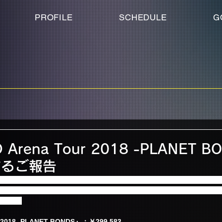
PROFILE
SCHEDULE
G
 Arena Tour 2018 -PLANET 
するご報告
した『FTISLAND Arena Tour 2018 -PLANET BONDS』公演
てを、日本赤十字社を通じて東日本大震災及び 熊本地震の義援金とし
きます。
r 2018 -PLANET BONDS』：￥299,583