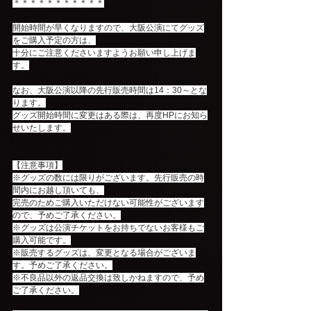
＊＊＊＊＊＊＊＊＊＊＊
開始時間が早くなりますので、大阪公演にてグッズ
をご購入予定の方は、
十分にご注意くださいますようお願い申し上げま
す。
なお、大阪公演以降の先行販売時間は14：30～とな
ります。
グッズ開始時間に変更はある際は、再度HPにお知ら
せいたします。
【注意事項】
※グッズの数には限りがございます。先行販売の時
間内にお越し頂いても、
完売のためご購入いただけない可能性がございます
ので、予めご了承ください。
※グッズは公演チケットをお持ちでないお客様もご
購入可能です。
※販売するグッズは、変更となる場合がございま
す。予めご了承ください。
※不良品以外の返品交換は致しかねますので、予め
ご了承ください。