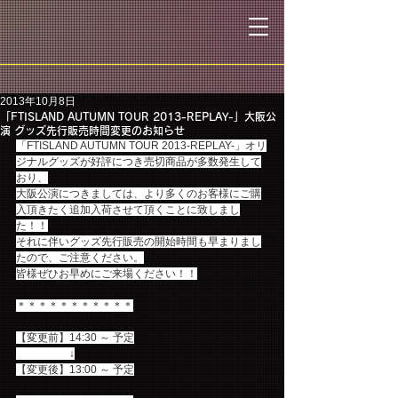
2013年10月8日
「FTISLAND AUTUMN TOUR 2013-REPLAY-」大阪公
演 グッズ先行販売時間変更のお知らせ
「FTISLAND AUTUMN TOUR 2013-REPLAY-」オリ
ジナルグッズが好評につき売切商品が多数発生して
おり、
大阪公演につきましては、より多くのお客様にご購
入頂きたく追加入荷させて頂くことに致しまし
た！！
それに伴いグッズ先行販売の開始時間も早まりまし
たので、ご注意ください。
皆様ぜひお早めにご来場ください！！
＊＊＊＊＊＊＊＊＊＊＊
【変更前】14:30 ～ 予定
　　　　　↓
【変更後】13:00 ～ 予定