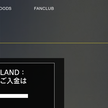
OODS
FANCLUB
ISLAND：
先行ご入金は
C FTISLAND☆ワール