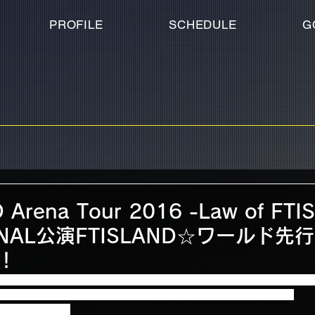
PROFILE
SCHEDULE
G
 Arena Tour 2016 -Law of FT
FINAL公演FTISLAND☆ワールド
！
r 2016 -Law of FTISLAND：N.W.U-」FINAL公演FTISLAND モバイルF
ケットのご入金期間は、本日6月1日23:00までとなっております！
ご確認ください！