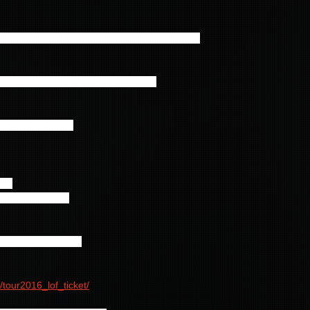
 2016 -Law of FTISLAND：N.W.U-」FINAL公演
へのお問い合わせはご遠慮ください。
0開場 18:30開演
込）
小学生以上有料。
～6月1日(水) 23:00
/r/tour2016_lof_ticket/