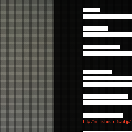
≪公演≫
「FTISLAND Arena Tour
≪公演会場≫
※イベントに関する会場
【東京】日本武道館
2016年6月24日（金）17:3
≪席種・料金≫
全席指定席  9,000円（税
※未就学児童入場不可。
≪当落発表・入金期間≫
2016年5月30日(月) 14:00
■詳細は以下URLより
http://m.ftisland-official.jp