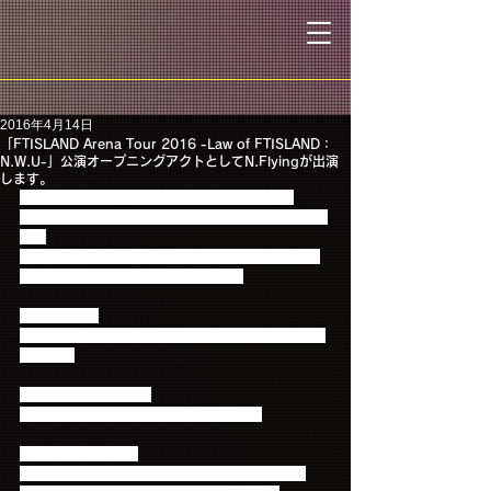
2016年4月14日
「FTISLAND Arena Tour 2016 -Law of FTISLAND：
N.W.U-」公演オープニングアクトとしてN.Flyingが出演
します。
いよいよ4月27日からスタートの「FTISLAND 
Arena Tour 2016 -Law of FTISLAND：N.W.U-」公演
にて
FTISLANDの後輩バンド N.Flyingがオープニングア
クトとして出演する事になりました。
≪対象公演≫
「FTISLAND Arena Tour 2016 -Law of FTISLAND：
N.W.U-」
【大阪】大阪城ホール
2016年4月27日(水) 17:30開場 18:30開演
【東京】東京体育館
2016年4月29日（金・祝） 16:00開場 17:00開演