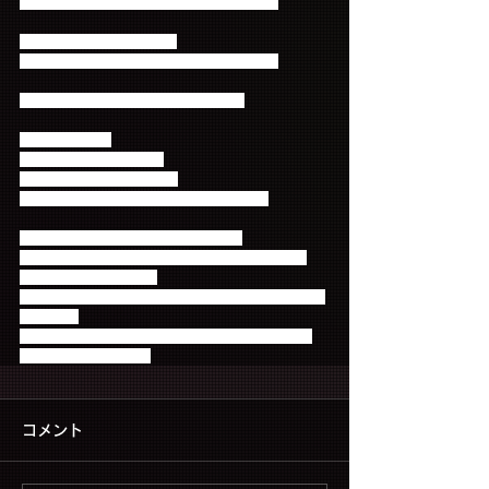
2016年4月30日（土） 16:00開場 17:00開演
【愛知】日本ガイシホール
2016年5月20日（金） 17:30開場 18:30開演
※出演は約15分を予定しております。
≪席種・料金≫
チケットは現在発売中！
全席指定  9,000円（税込）
※未就学児童入場不可。小学生以上有料。
≪チケット・公演に関するお問合せ≫
大阪公演：キョードーインフォメーション 0570-
200-888（10時-18時）
東京公演：DISK GARAGE 050-5533-0888（平日12
時-19時）
愛知公演：サンデーフォークプロモーション 052-
320-9100 (10時-18時)
コメント