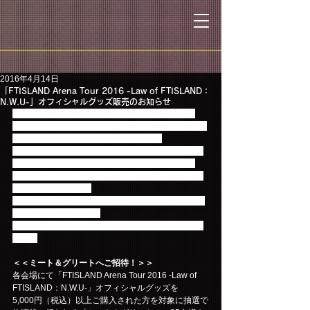
2016年4月14日
「FTISLAND Arena Tour 2016 -Law of FTISLAND：
N.W.U-」オフィシャルグッズ販売のお知らせ
4/27を大阪よりスタートする「FTISLAND Arena 
Tour 2016 -Law of FTISLAND：N.W.U-」のオフィシ
ャルグッズの販売が決定いたしました！
黒と白を基調としたシンプルなデザイン展開と普段
使いも出来るアイテムを豊富に取り揃えました。
シンプルの中にも、こだわりがたくさん詰まったグ
ッズになっています♪
「N=泣いて、W=笑って、U=歌う」の法則に奮闘す
る5人の科学者も登場！
今回のイベントの記念にぜひチェックしてみてくだ
さい☆
＜＜ミート＆グリートへご招待！＞＞
各会場にて「FTISLAND Arena Tour 2016 -Law of 
FTISLAND：N.W.U-」オフィシャルグッズを
5,000円（税込）以上ご購入された方を対象に抽選で