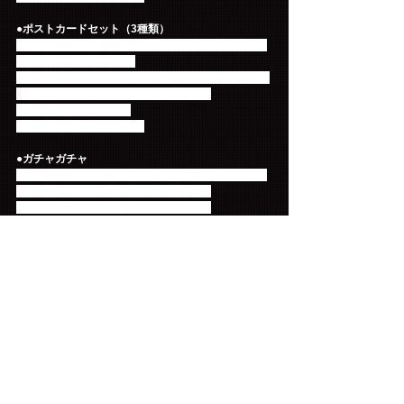
●ポストカードセット（3種類）
「N=泣いて、W=笑って、U=歌う」のテーマに沿っ
たポストカードが登場！
「N.W.U」の法則について研究する5人の科学者達の
姿はポストカードでしか見られません！
価格：1,000円（税込）
サイズ：W100＊H148mm
●ガチャガチャ
缶バッジやミニタオル、木製ハンコなどの全15種類
が入ったガチャガチャカプセルが登場！
何が当たるかは回してからのお楽しみ☆
当たり券が入っていたら１等：直筆サイン入りカプ
セル、２等：「YOU DON'T KNOW WHO I AM」メン
バーベストショットステッカーをプレゼント！！
価格：500円（税込）
＜グッズ先行販売時間＞
●大阪城ホール（大阪）
2016.4.27（水）13：00～
●東京体育館（東京）
2016.4.29 （金・祝） 12:00～