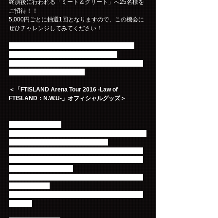
終演後に行われる「ミート＆グリート」へ25名様を
ご招待！！
5,000円ごとに抽選1回となりますので、この機会に
ぜひチャレンジしてみてください！
なお、「FTISLAND 5th Anniversary Arena Tour 
2015 "5.....GO"」のオフィシャルグッズも
会場限定割引価格で販売予定です！こちらも合わせ
てチェックしてくださいね☆
＜「FTISLAND Arena Tour 2016 -Law of 
FTISLAND：N.W.U-」オフィシャルグッズ＞
※ご購入について※
各商品ごとお一人様5点までの購入制限を設けさせて
いただきます。（種類、サイズ含む）
また、ご購入後は速やかに出口まで移動し、再度ご
購入される際は購入列最後尾にお並びいただきます
ようお願いいたします。
お待ち合わせや商品のご確認は出口を出てからお願
いいたします。
皆様のご理解とご協力を何卒、よろしくお願いいた
します。