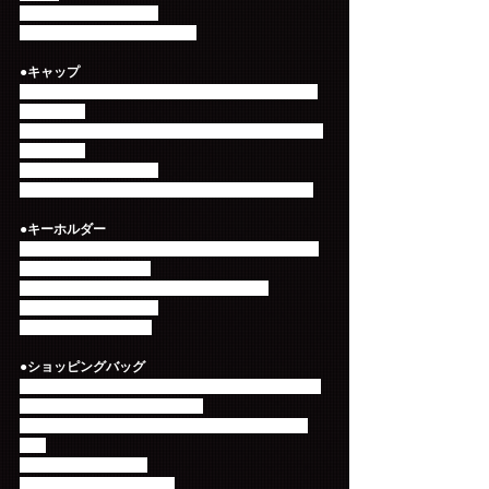
価格：2,000円（税込）
サイズ：W200*D50*H110mm
●キャップ
前面に「NWU」が黄色く3D刺繍されており、イン
パクト大！
後ろはFTのロゴが刺繍されているので、後ろで被っ
ても良し！
価格：3,000円（税込）
サイズ：直径：200mm（後方にてサイズ調整可）
●キーホルダー
FTISLANDロゴの形をしたステンレス製の高級感あ
ふれるキーホルダー！
リュックと合わせるとかわいさ倍増です！
価格：1,500円（税込）
サイズ：W30*H20mm
●ショッピングバッグ
表にツアーロゴ、裏にはツアースケジュールがデザ
インされたビニール製バッグ！
当日ご購入されたグッズを入れて帰るのに便利で
す！
価格：500円（税込）
サイズ：W450＊H550mm