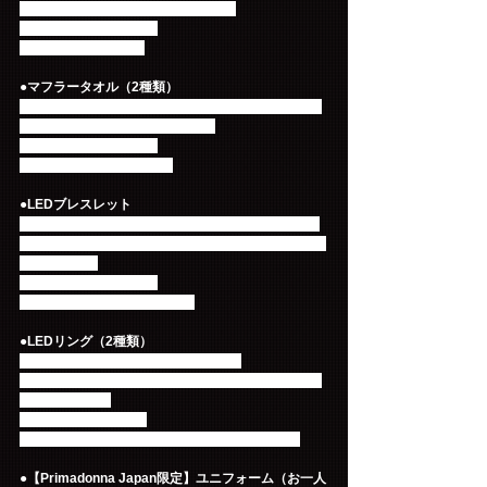
た白の2種類のフェイスタオルです！
価格：1,200円（税込）
サイズ：350*840mm
●マフラータオル（2種類）
FTカラーの黒と黄色、ツアーカラーの白と黒のジャ
ガード織仕様のマフラータオル！
価格：1,500円（税込）
サイズ：W1100*H200mm
●LEDブレスレット
腕に付けるタイプの黄色に輝くLEDブレスレット！
中のホログラムが更に光を増します♪会場を一面黄色
にさせよう！
価格：1,800円（税込）
サイズ：直径70mm、H25mm
●LEDリング（2種類）
指に付ける指輪型LEDライトが登場！
点滅するFTとNWUの2つのライトが存在をアピール
してくれます！
価格：500円（税込）
サイズ：[NWU] W30*H20mm/[FT] W28*H20mm
●【Primadonna Japan限定】ユニフォーム（お一人