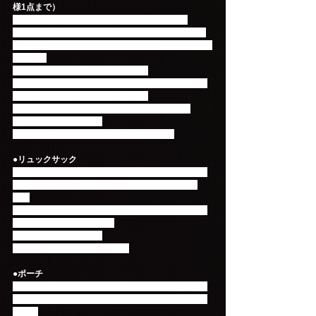
様1点まで）
Primadonna Japan会員限定グッズ第二弾！！
いつでもどこでもFTISLANDを応援できる！自分は
Primadonnaだ！とアピールできる応援ユニフォーム
が登場！
※会員証の提示が必須となります。
※会員証が未着の方はファンクラブサイトのログイ
ン画面の提示をお願いいたします。
※当日ご入会いただいた方もご購入できます。
価格：4,500円（税込）
サイズ：[F]身丈68cm 身幅50cm 袖丈21cm
●リュックサック
普段使いも出来るシンプルなリュックが登場！取っ
手部分には「FTISLAND」が素押しされておりま
す。
生地やファスナーなどの細部にこだわり抜いたスタ
ッフ一押しアイテムです☆
価格：6,000円（税込）
サイズ：H400*W320*D110cm
●ポーチ
リュックと同じ素材を使用したこだわりのポーチ！
合わせるとバッグインバッグのような使い方も出来
ます☆