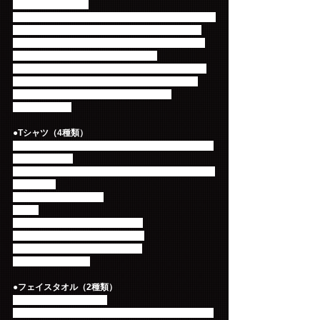
※Purchase rules※
We set limits for the purchase of goods up to 5 items 
per person regardless goods varieties and sizes.
Please move to the exit promptly and stand in the 
queue again to purchase more items.
Please confirm the condition of your merchandise 
and meet your friends after you move to the exit.
Thank you for your cooperation and kind 
understanding.
●Tシャツ（4種類）
ツアーロゴと「NWU」がそれぞれ前面にプリントさ
れたデザインと
公演前のメンバーの意気込みをプリントした全4種類
をご用意！
価格：3,000円（税込）
サイズ
[S]身丈65cm 身幅47cm 袖丈19cm
[M]身丈68cm 身幅50cm 袖丈20cm
[L]身丈71cm 身幅53cm 袖丈21cm
※首、裾ネーム付き
●フェイスタオル（2種類）
ライブの必須アイテム！
「NWU」が大きくプリントされた黒と手が印刷され