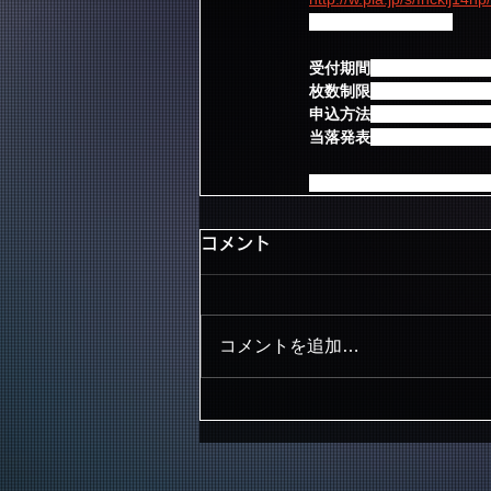
※PC・モバイル共通
受付期間
：10月31日(金)18
枚数制限
：お一人様4枚ま
申込方法
：複数公演申込
当落発表
：11/12(水)18:
※発券手数料108円/枚、シ
コメント
コメントを追加…