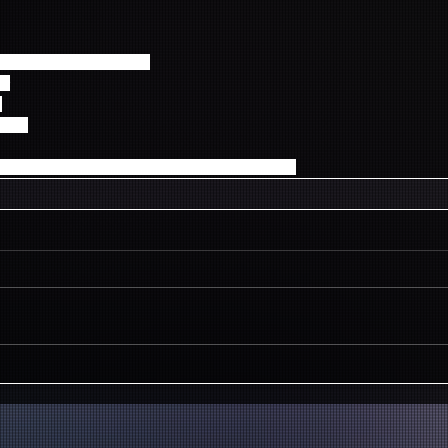
:00～11月9日(日)23:59
で
可
00予定
ステム利用料216円/枚、配送手数料：617円/件