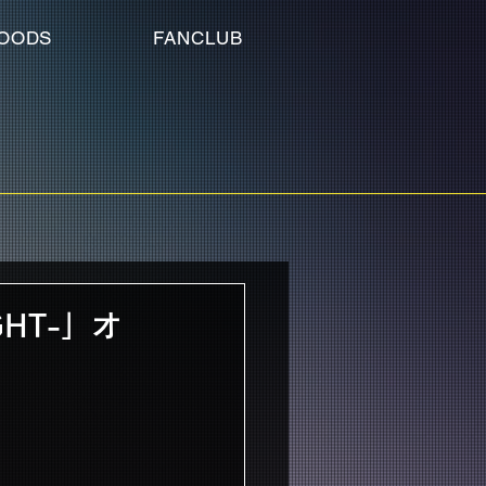
OODS
FANCLUB
IGHT-」オ