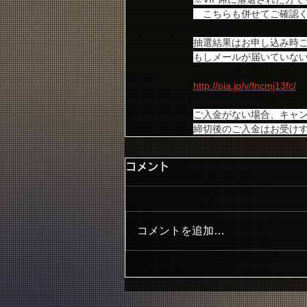
　こちらも併せてご確認
抽選結果はお申し込み時
もしメールが届いていない
http://pia.jp/v/fncmj13fc/
ご入金がない場合、キャ
締切後のご入金はお受け
コメント
コメントを追加…