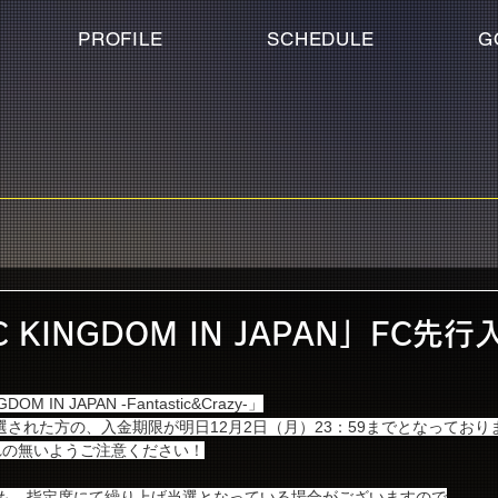
PROFILE
SCHEDULE
G
C KINGDOM IN JAPAN」FC先
GDOM IN JAPAN -Fantastic&Crazy-」
選された方の、入金期限が明日12月2日（月）23：59までとなっており
れの無いようご注意ください！
でも、指定席にて繰り上げ当選となっている場合がございますので