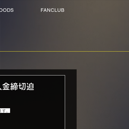
OODS
FANCLUB
行入金締切迫
ます。