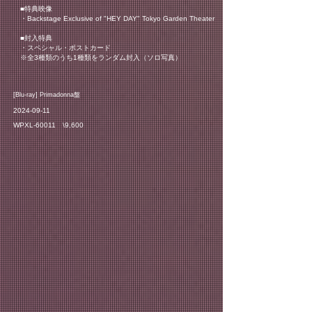
■特典映像
・Backstage Exclusive of "HEY DAY" Tokyo Garden Theater
■封入特典
・スペシャル・ポストカード
※全3種類のうち1種類をランダム封入（ソロ写真）
​[Blu-ray] Primadonna盤
2024-09-11
WPXL-60011 \9,600