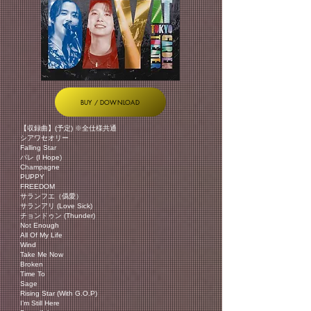
BUY / DOWNLOAD
【収録曲】(予定) ※全仕様共通
シアワセオリー
Falling Star
パレ (I Hope)
Champagne
PUPPY
FREEDOM
サランフエ（僞愛）
サランアリ (Love Sick)
チョンドゥン (Thunder)
Not Enough
All Of My Life
Wind
Take Me Now
Broken
Time To
Sage
Rising Star (With G.O.P)
I’m Still Here