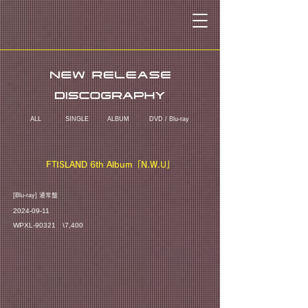
ALL
SINGLE
ALBUM
DVD / Blu-ray
FTISLAND 6th Album「N.W.U」
​[Blu-ray] 通常盤
2024-09-11
WPXL-90321 \7,400