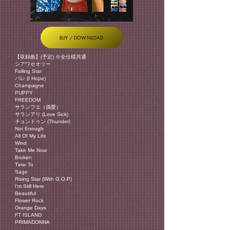
BUY / DOWNLOAD
【収録曲】(予定) ※全仕様共通
シアワセオリー
Falling Star
パレ (I Hope)
Champagne
PUPPY
FREEDOM
サランフエ（僞愛）
サランアリ (Love Sick)
チョンドゥン (Thunder)
Not Enough
All Of My Life
Wind
Take Me Now
Broken
Time To
Sage
Rising Star (With G.O.P)
I’m Still Here
Beautiful
Flower Rock
Orange Days
FT ISLAND
PRIMADONNA