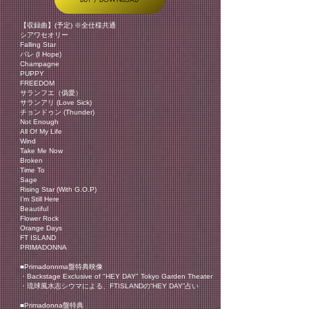
【収録曲】(予定) ※全仕様共通
シアワセオリー
Falling Star
パレ (I Hope)
Champagne
PUPPY
FREEDOM
サランフエ（僞愛）
サランアリ (Love Sick)
チョンドゥン (Thunder)
Not Enough
All Of My Life
Wind
Take Me Now
Broken
Time To
Sage
Rising Star (With G.O.P)
I’m Still Here
Beautiful
Flower Rock
Orange Days
FT ISLAND
PRIMADONNA
■Primadonnma盤特典映像
・Backstage Exclusive of "HEY DAY" Tokyo Garden Theater
・琉球風水志シウマによる、FTISLANDの“HEY DAY”占い
■Primadonna盤特典