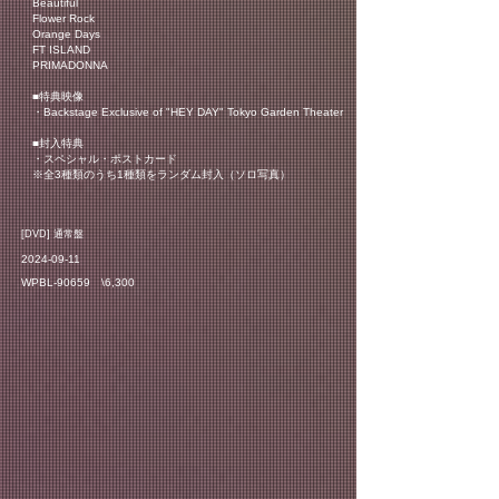
Beautiful
Flower Rock
Orange Days
FT ISLAND
PRIMADONNA
■特典映像
・Backstage Exclusive of "HEY DAY" Tokyo Garden Theater
■封入特典
・スペシャル・ポストカード
※全3種類のうち1種類をランダム封入（ソロ写真）
​[DVD] 通常盤
2024-09-11
WPBL-90659 \6,300