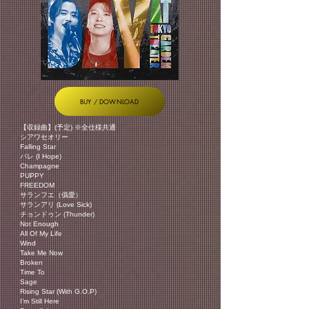
BUY / DOWNLOAD
【収録曲】(予定) ※全仕様共通
シアワセオリー
Falling Star
パレ (I Hope)
Champagne
PUPPY
FREEDOM
サランフエ（僞愛）
サランアリ (Love Sick)
チョンドゥン (Thunder)
Not Enough
All Of My Life
Wind
Take Me Now
Broken
Time To
Sage
Rising Star (With G.O.P)
I’m Still Here