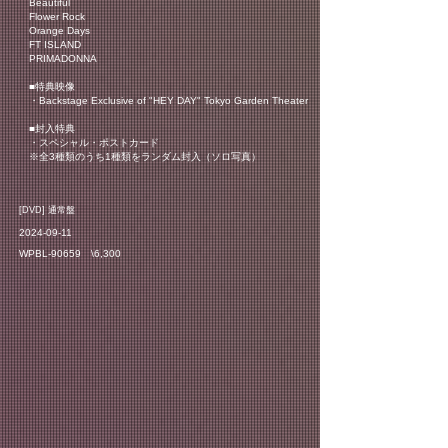
Beautiful
Flower Rock
Orange Days
FT ISLAND
PRIMADONNA
■特典映像
・Backstage Exclusive of "HEY DAY" Tokyo Garden Theater
■封入特典
・スペシャル・ポストカード
※全3種類のうち1種類をランダム封入（ソロ写真）
​[DVD] 通常盤
2024-09-11
WPBL-90659 \6,300