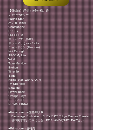
【収録曲】(予定) ※全仕様共通
シアワセオリー
Falling Star
パレ (I Hope)
Champagne
PUPPY
FREEDOM
サランフエ（僞愛）
サランアリ (Love Sick)
チョンドゥン (Thunder)
Not Enough
All Of My Life
Wind
Take Me Now
Broken
Time To
Sage
Rising Star (With G.O.P)
I’m Still Here
Beautiful
Flower Rock
Orange Days
FT ISLAND
PRIMADONNA
■Primadonnma盤特典映像
・Backstage Exclusive of "HEY DAY" Tokyo Garden Theater
・琉球風水志シウマによる、FTISLANDの“HEY DAY”占い
■Primadonna盤特典