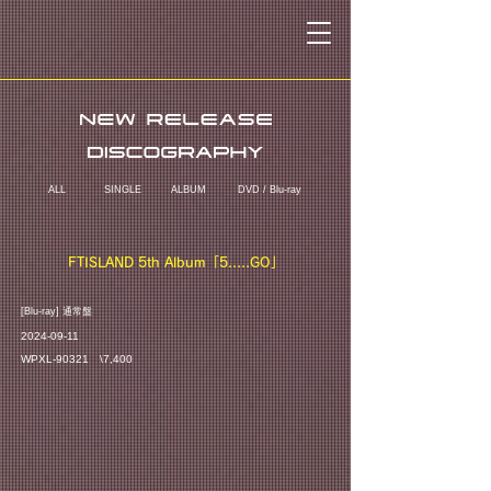
ALL
SINGLE
ALBUM
DVD / Blu-ray
FTISLAND 5th Album「5.....GO」
​[Blu-ray] 通常盤
2024-09-11
WPXL-90321 \7,400