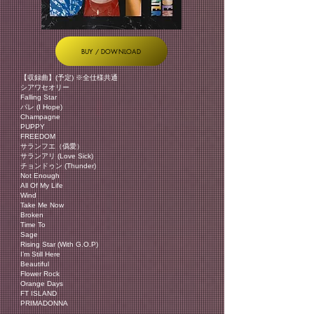
BUY / DOWNLOAD
【収録曲】(予定) ※全仕様共通
シアワセオリー
Falling Star
パレ (I Hope)
Champagne
PUPPY
FREEDOM
サランフエ（僞愛）
サランアリ (Love Sick)
チョンドゥン (Thunder)
Not Enough
All Of My Life
Wind
Take Me Now
Broken
Time To
Sage
Rising Star (With G.O.P)
I’m Still Here
Beautiful
Flower Rock
Orange Days
FT ISLAND
PRIMADONNA