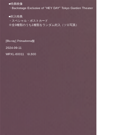
■特典映像
・Backstage Exclusive of "HEY DAY" Tokyo Garden Theater
■封入特典
・スペシャル・ポストカード
※全3種類のうち1種類をランダム封入（ソロ写真）
​[Blu-ray] Primadonna盤
2024-09-11
WPXL-60011 \9,600