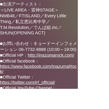
■出演アーティスト：
＜LIVE AREA・雷神STAGE＞
NMB48／FTISLAND／Every Little
Thing／私立恵比寿中学／
T.M.Revolution／でんぱ組.inc／
SHUN(OPENING ACT)
■お問い合わせ：キョードーインフォメ
ーション
06-7732-8888 (10
:00～19:00)
■Official HP：
http://inazumarock.com/
■Official facebook：
https://www.facebook.com/InazumaRoc
k/
■Official Twitter：
https://twitter.com/irf_official/
■Official YouTube Channel：
https://www.youtube.com/user/irfofficialc
hannel