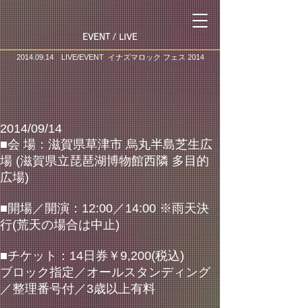
​EVENT / LIVE
2014.09.14
LIVE/EVENT イナズマロック フェス 2014
2014/09/14
■会 場：滋賀県草津市 烏丸半島芝生広
場 (滋賀県立琵琶湖博物館西隣 多目的
広場)
■開場／開演：12:00／14:00 ※雨天決
行(荒天の場合は中止)
■チケット：14日券￥9,200(税込)
ブロック指定／オールスタンディング
／整理番号付／3歳以上有料