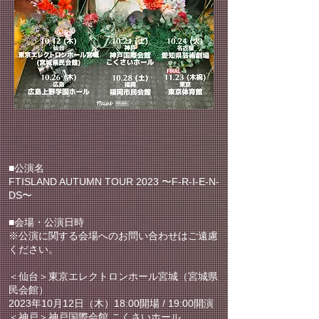
■公演名
FTISLAND AUTUMN TOUR 2023 〜F-R-I-E-N-
DS〜
■会場・公演日時
※公演に関する会場へのお問い合わせはご遠慮
ください。
＜仙台＞東京エレクトロンホール宮城（宮城県
民会館）
2023年10月12日（木）18:00開場 / 19:00開演
＜神戸＞神戸国際会館 こくさいホール