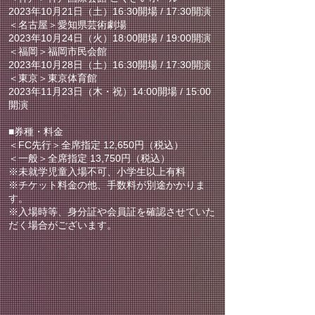
2023年10月21日（土）16:30開場 / 17:30開演
＜名古屋＞愛知県芸術劇場
2023年10月24日（火）18:00開場 / 19:00開演
＜福岡＞福岡市民会館
2023年10月28日（土）16:30開場 / 17:30開演
＜東京＞東京体育館
2023年11月23日（木・祝）14:00開場 / 15:00
開演
■券種・料金
＜FC先行＞全席指定 12,650円（税込）
＜一般＞全席指定 13,750円（税込）
※未就学児童入場不可、小学生以上有料
※チケット料金の他、手数料が別途かかりま
す。
※入場時等、身分証や会員証を確認させていた
だく場合がございます。