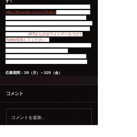
す！
好評配信中の『Sunrise Yellow』を、こちらのURL 
https://ftislandjp.lnk.to/10thbest
 に登録されている、
いずれか４つのサブスクリプション配信サービス
（Apple Music、LINE MUSIC、Spotify、AWA）で再
生して、再生画面のスクリーンショットを添付して
ハッシュタグ 
#FTからのホワイトデーをつけて
Twitter投稿してください
。
抽選で3名に『Sunrise Yellow』をテーマにした特別
なホワイトデーギフトをプレゼント！
※応募の際はワーナーミュージックのアカウント
（@warnermusic_jp）をフォローしてください。
応募期間：3/9（月）～3/20（金）
コメント
コメントを追加…