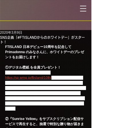
2020年3月9日
SNS企画「#FTISLANDからのホワイトデー」がスター
ト！
FTISLAND 日本デビュー10周年を記念して
Primadonna のみなさんに、ホワイトデーのプレゼ
ントをお届けします！
①デジタル壁紙 を全員プレゼント！
FTISLAND10周年特設サイト 
https://sp.wmg.jp/ftisland/10th/
 にアクセスすると、
『10th Anniversary ALL TIME BEST/ Yellow [2010-
2020]スペシャルスマホ壁紙』を全員にプレゼント！
※特設サイトより壁紙をダウンロードいただけま
す。iPhoneユーザーの方は、サイトに表示された画
像を長押し等してカメラロールに画像保存してくだ
さい。
②『Sunrise Yellow』をサブスクリプション配信サ
ービスで再生すると、抽選で特別な贈り物が届きま