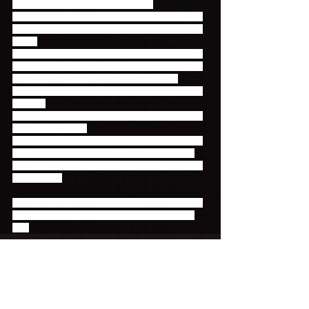
介をしていただくことはできません。
・会員番号が発行されていない新規の会員様は、お
友達紹介を行うことができません。予めご了承くだ
さい。
・「お友達紹介」スタンプカードをご利用の際は、
会場に必ずスタンプカードをお持ちください。別々
のスタンプカード等に押されたスタンプを、
　一枚のスタンプカードに取りまとめることはでき
ません。
・カードの破損、紛失等の場合でも、カードの再発
行はいたしません。
・予告無く特典やシステムを変更、または終了する
場合がございます。あらかじめご了承ください。
・カードの不正使用があった場合、スタンプは無効
になります。
会場でお友達紹介キャンペーンをご利用の際は、ぜ
ひ「お友達紹介」スタンプカードをお持ちくださ
い！
コメント