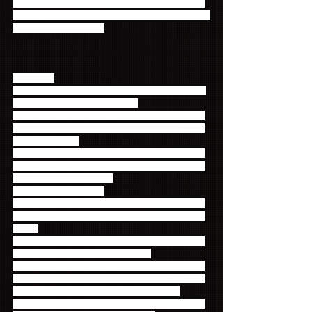
★スタンプカードは、ライブやファンミーティング
等に出ている「Primadonna Japan」ファンクラブブ
ースにてお渡しします！
【ご注意】
・スタンプは、お友達紹介1回につき1つ、会場で係
員の者が押させていただきます。
・スタンプカードは、会場のファンクラブブースに
て、ご入会の方と、お友達紹介をしていただいた方
に差し上げます。
・スタンプがたまった時の景品は、ファンクラブブ
ースにてお渡しいたします。尚、当日、会場で景品
の在庫が切れた場合には、
　後日郵送となります。
・景品は、スタンプが溜まった時点で交換いたしま
す。また、時期によって内容が変わることがござい
ます。
・スタンプカードの有効期限は、最初のスタンプが
押されてから、1年以内となります。
・お友達紹介の際は、お友達が会場で入会手続きす
る時、必ず会員ご本人様が一緒にブースにお越しく
ださい。その際、会員番号をお伝え下さい。
　尚、会員有効期限が切れている場合は、お友達紹