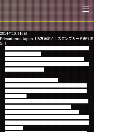
2014年10月10日
​Primadonna Japan「お友達紹介」スタンプカード発行決
定！
Primadonna Japan「お友達紹介」スタンプカードの
発行が決定しました！
10月16日「FTISLAND AUTUMN TOUR 2014 “To 
The Light"」東京公演から会場のファンクラブブース
でご利用いただけます！
【「お友達紹介カード」とは？】
★既に会員の方が、会場ファンクラブブースにて、
お友達紹介をしていただくことでスタンプがたまる
カードです。
★スタンプカードは全8マス。スタンプ3個で、2014
年2月からのご入会の方に差し上げている
「Primadonna Japan リング」をプレゼント！
更に、8個集めると更なるプレミアムグッズを差し上
げます！（スタンプ8個のグッズは後日発表！お楽し
みに！！）