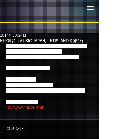
2014年5月24日
NHK総合「MUSIC JAPAN」 FTISLAND出演情報
待望のニューアルバム「NEW PAGE」を5月28日
(水）にリリースするFTISLANDが
NHK総合「MUSIC JAPAN」に出演します！
是非チェックして下さい。
放送局：NHK総合
番組名：「MUSIC JAPAN」
オンエア：5月26日(月)午前0:10～（放送予定）
「MUSIC JAPAN」
http://www.nhk.or.jp/mj/
コメント