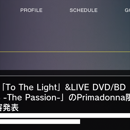
PROFILE
SCHEDULE
G
e「To The Light」&LIVE DVD/B
 -The Passion-」のPrimadon
容発表
します、New Single 「To The Light」と、LIVE DVD/Blu-ray「ARE
imadonna限定盤DVD収録内容を発表いたします！