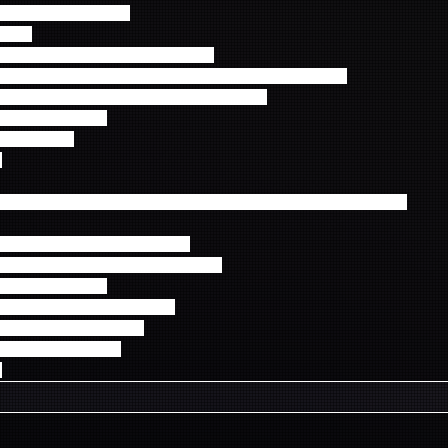
ght」 (2014.10.15発売)
DVD)
格：\2,160（税込）\2,000（税抜） 
2. Tornado / 3. FISH / 4. To The Light（Instrumental） 
m Official Fan meeting 2014 [First Half]
hoto Review
/ beautiful )
＞
SLAND「ARENA TOUR 2014 -The Passion- 」（2014.10.15発売）
5,616 (税込) ￥5,200(税抜)
ial Fan meeting 2014 [Second Half]
hoto Review
FE / シアワセオリー / 告白します )
うち1枚をランダム封入
AL PICKS (3枚) 封入
＞