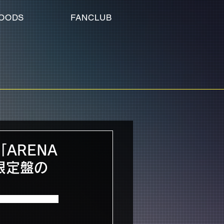
OODS
FANCLUB
D「ARENA
na限定盤の
NA TOUR 2014 -