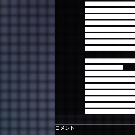
13th Single 「To The Li
■Primadonna限定盤 (CD+
品番：WPZL-30961/2 価
＜ CD ＞ 1. To The Light / 
＜ DVD ＞LIVE & DIGEST fro
・2013年のライブを振り返るP
・Acoustic Live ( Let it go! 
＜シリアルコード④封入
LIVE DVD＆Blu-ray FTI
■Primadonna限定盤
品番：WPBL-90312 価格：￥
LIVE & DIGEST from Offic
・2013年のライブを振り返るP
・Acoustic Live ( LI
特製ポストカード6種類の
FTISLAND 2014 ORIGIN
＜シリアルコード⑤封入
コメント