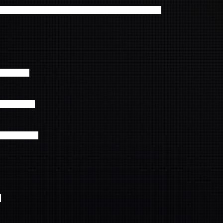
内に下記内容を記載の上ご連絡をお願いいたします。
ーション)
並び席希望』
0日 19時公演
ス