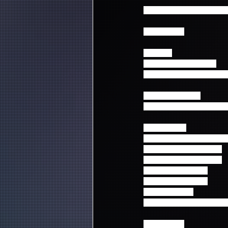
ご希望の方は、受付期間
==========
連絡先：
ticketinfo@fncent.co.jp
(FNC チケットインフォメ
メールタイトル：
『FTISLAND公演保護者
メール本文：
・当選公演 例) 愛知 2月2
・保護者の方の会員番号
・保護者の方の会員氏名
・お子様の会員番号
・お子様の会員氏名
・お子様の年齢
・ご連絡先メールアドレ
==========