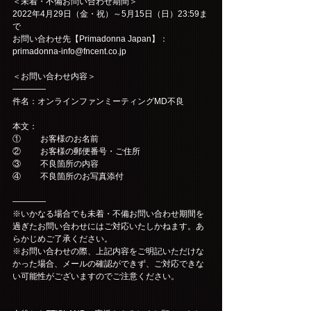
＜未着・不備お問い合わせ期間＞
2022年4月29日（金・祝）～5月15日（日）23:59ま
で
お問い合わせ先【Primadonna Japan】：
primadonna-info@fncent.co.jp 
＜お問い合わせ内容＞
――――
件名：オンラインファンミーティングMD不良
本文：
①	お客様のお名前
②	お客様の郵便番号・ご住所
③	不良箇所の内容
④	不良箇所のお写真添付
――――
※いかなる場合でも未着・不備お問い合わせ期間を
過ぎたお問い合わせにはご対応いたしかねます。あ
らかじめご了承ください。
※お問い合わせの際、上記内容をご明記いただけな
かった場合、メールの確認ができず、ご対応できな
い可能性がございますのでご注意ください。