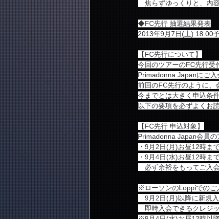
　焦らずゆっくりと、内
◆FC先行 抽選結果発表
2013年9月7日(土) 18:00
【FC先行について】
今回のツアーのFC先行受
Primadonna Japa
前回のFC先行のように、
今までとは大きく申込条
以下の要項を必ずよくお
【FC先行 申込対象】
Primadonna Japan会員
・9月2日(月)お昼12
・9月4日(水)お昼12時
　必ず余裕をもってご入
※ローソンのLoppiで
　9月2日(月)以降に新
　即時入会できるクレジ
※9月4日(水)お昼12時