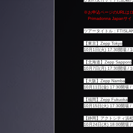
※お申込ページのURLは
　Primadonna Ja
ツアータイトル：FTISLAND 
【東京】Zepp Tokyo
10月1日(火) 17:30開場 / 
【北海道】Zepp Sapporo
10月7日(月) 17:30開場 / 
【大阪】Zepp Namba
10月11日(金) 17:30開場 /
【福岡】Zepp Fukuoka
10月15日(火) 17:30開場 /
【静岡】アクトシティ浜
10月24日(木) 18:00開場 /