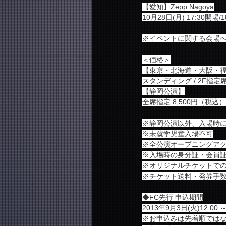
【愛知】Zepp Nagoya
10月28日(月) 17:30開場/1
※イベントに関する会場
＜価格＞
【東京・北海道・大阪・
スタンディング / 2F指定席
【静岡公演】
全席指定 8,500円（税込）
※静岡公演以外、入場時に
※未就学児童入場不可
※全公演オープニングア
※入場時の身分証・会員
※オリジナルチケットで
※チケット送料・発券手
◆FC先行 申込期間
2013年9月3日(火)12:00 
※お申込みは先着順では