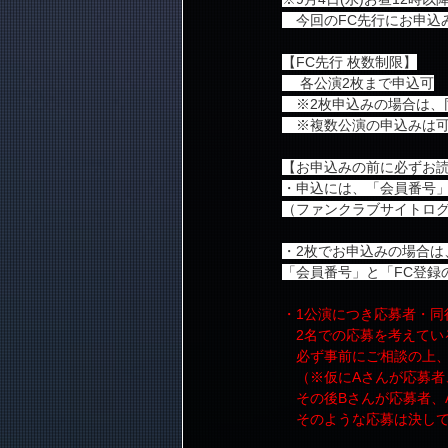
　今回のFC先行にお申込
【FC先行 枚数制限】
　 各公演2枚まで申込可
　※2枚申込みの場合は、同行
　※複数公演の申込みは
【お申込みの前に必ずお
・申込には、「会員番号
（ファンクラブサイトロ
・2枚でお申込みの場合は
「会員番号」と「FC登録
・1公演につき応募者・同
　2名での応募を考えて
　必ず事前にご相談の上
　（※仮にAさんが応募者
　その後Bさんが応募者、
　そのような応募は決し