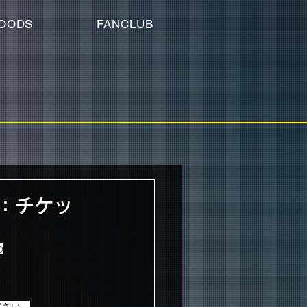
OODS
FANCLUB
Y-：チケッ
の
ださい。