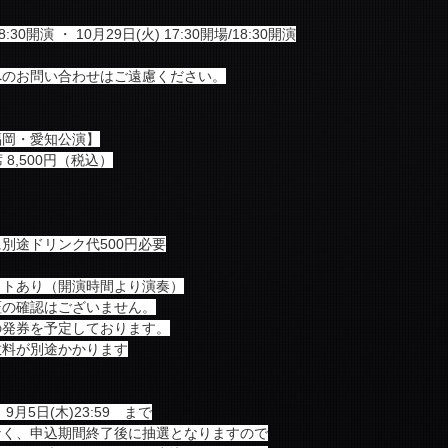
8:30開演 ・ 10月29日(火) 17:30開場/18:30開演
へのお問い合わせはご遠慮ください。
福岡・愛知公演】
 8,500円（税込）
別途ドリンク代500円必要
クトあり（開演時間より演奏）
証の確認はございません。
の発券を予定しております。
数料が別途かかります
～ 9月5日(木)23:59　まで
なく、申込期間終了後に抽選となりますので