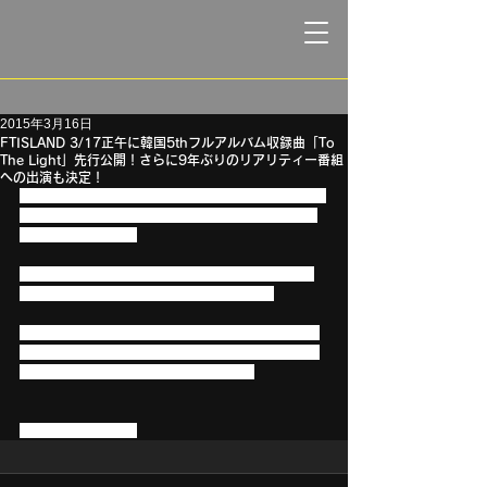
2015年3月16日
FTISLAND 3/17正午に韓国5thフルアルバム収録曲「To
The Light」先行公開！さらに9年ぶりのリアリティー番組
への出演も決定！
3/23（月）にリリースのFTISLAND 5thフルアルバム
「I will」から、3/17 正午に収録曲「To The Light」
の先行公開が決定！
さらに、9年ぶりのリアリティー番組への出演も決
定！その名も「Coming Out!FTISLAND」！
これまでのスターたちのリアリティー番組では見る
ことのできなかった、個性あふれる彼らのライフス
タイルを、余すことなく公開予定です！
どうぞお楽しみに☆