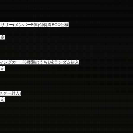
サリー(メンバー5体)付特殊BOX仕様
予定
ディングカード6種類のうち1枚ランダム封入
予定
スター封入)
予定