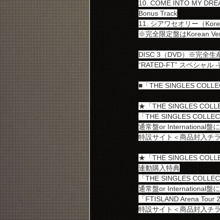
10. COME INTO MY DREAM 
Bonus Track
11. シアワセオリー（Korean V
※完全限定盤はKorean Versi
DISC 3（DVD）※完全
“RATED-FT” スペシャ
■「THE SINGLES COLL
★「THE SINGLES CO
「THE SINGLES C
通常盤or Internati
特設サイト＜商品封入チ
★「THE SINGLES COLL
連動購入特典
「THE SINGLES C
通常盤or Internatio
「FTISLAND Arena T
特設サイト＜商品封入チ