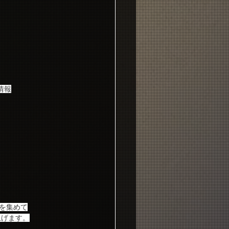
典情報
ド③を集めて
上げます。