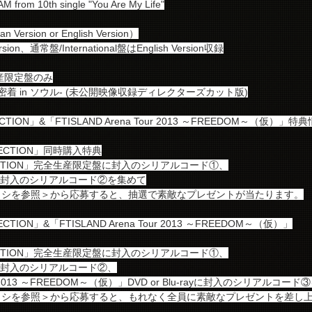
from 10th single "You Are My Life"
ersion or English Version）
on、通常盤/International盤はEnglish Version収録
生産限定盤のみ
ル -密着 in ソウル- (未公開映像収録ディレクターズカット版)
ECTION」&「FTISLAND Arena Tour 2013 ～FREEDOM～（仮）」特
LLECTION」同時購入特典
OLLECTION」完全生産限定盤に封入のシリアルコード①、
onal盤に封入のシリアルコード②を集めて
ラシを参照＞から応募すると、抽選で素敵なプレゼントが当たります。
ECTION」&「FTISLAND Arena Tour 2013 ～FREEDOM～（仮）」
OLLECTION」完全生産限定盤に封入のシリアルコード①、
nal盤に封入のシリアルコード②、
our 2013 ～FREEDOM～（仮）」DVD or Blu-rayに封入のシリアルコー
ラシを参照＞から応募すると、もれなく全員に素敵なプレゼントを差し