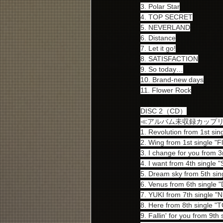
3. Polar Star
4. TOP SECRET
5. NEVERLAND
6. Distance
7. Let it go!
8. SATISFACTION
9. So today…
10. Brand-new days
11. Flower Rock
DISC 2（CD）
≪アルバム未収録カップ
1. Revolution from 1st sin
2. Wing from 1st single "
3. I change for you from 3r
4. I want from 4th singl
5. Dream sky from 5th singl
6. Venus from 6th single "
7. YUKI from 7th single
8. Here from 8th single 
9. Fallin' for you from 9th 