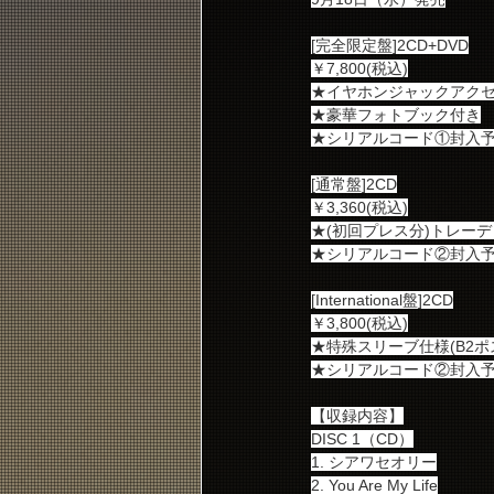
[完全限定盤]2CD+DVD
￥7,800(税込)
★イヤホンジャックアクセ
★豪華フォトブック付き
★シリアルコード①封入
[通常盤]2CD
￥3,360(税込)
★(初回プレス分)トレー
★シリアルコード②封入
[International盤]2CD
￥3,800(税込)
★特殊スリーブ仕様(B2ポ
★シリアルコード②封入
【収録内容】
DISC 1（CD）
1. シアワセオリー
2. You Are My Life