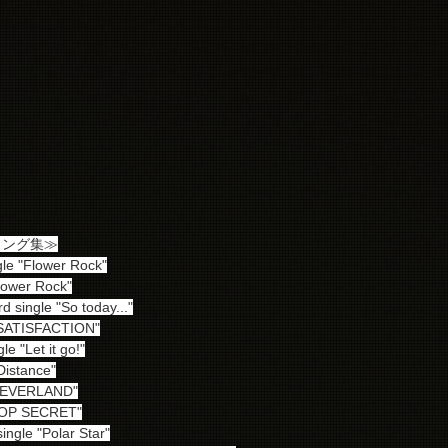
リング集≫
gle "Flower Rock"
Flower Rock"
d single "So today..."
e "SATISFACTION"
e "Let it go!"
Distance"
 "NEVERLAND"
"TOP SECRET"
single "Polar Star"