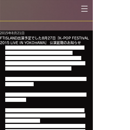
2015年8月21日
FTISLAND出演予定でした8月27日『K-POP FESTIVAL
2015 LIVE IN YOKOHAMA』 公演延期のお知らせ
FTISLANDが出演予定でした（株）SBS PLUSおよ
び（株）HARKEN主催、8月27日『K-POP 
FESTIVAL 2015 LIVE IN YOKOHAMA』にあたっ
て、主催者側より公演延期に関するお知らせがござ
いましたので、掲載させていただきます。
========================================
==============
K-POP FESTIVAL 2015 LIVE IN YOKOHAMA 公演延
期のお知らせ
8月27日（木）横浜アリーナでの公演は、誠に勝手
ながら、主催者側の都合により、延期させていただ
く運びとなりました。
楽しみにしてくださったファンの皆様には、大変ご