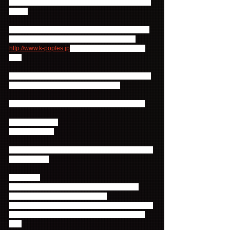
迷惑をお掛けいたしますことを深くお詫び申し上げ
ます。
本公演の振替公演日、払い戻し等の詳細は、9月10
日（木）頃にK-POP FESオフィシャルサイト 
http://www.k-popfes.jp
 にて、お知らせする予定で
す。
お手持ちのチケットは、払い戻しの際に必要となり
ますので、必ずお手元にお持ち下さい。
大変ご迷惑をお掛けして、申し訳ございません。
（株）SBS PLUS
（株）HARKEN
========================================
===========
【ご注意】
※こちらのイベントに関するお問い合わせは、
FTISLANDオフィシャルファンクラ
ブ、“Primadonna Japan”およびFNC MUSIC JAPAN
ではお応えできかねますので、予めご了承くださ
い。