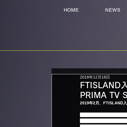
HOME
NEWS
2018年12月18日
FTISLA
PRIMA TV 
2019年2月、FTISL
バラエティーショーの司
このポスターからも見てとれる
のみなさんをご招待しま