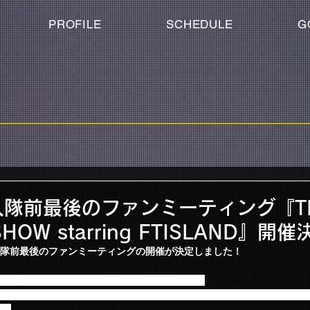
PROFILE
SCHEDULE
G
ND入隊前最後のファンミーティング『T
SHOW starring FTISLAND』開催
AND入隊前最後のファンミーティングの開催が決定しました！
会のような、タキシードに身を包んだメンバー。
、FTISLAND史上最高にワクワクする、史上最大の音楽TVショーにPrima
す！