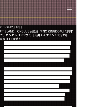
2017年12月18日
FTISLAND、CNBLUEら出演『FNC KINGDOM』5周年
で、ホンギ＆ヨンファの『美男＜イケメン＞ですね』
A.N.JELL復活！
FTISLAND、CNBLUE、SF9らが所属するFNC エン
ターテインメント所属のアーティストが集う音楽の
祭典『2017 FNC KINGDOM IN JAPAN -MIDNIGHT 
CIRCUS-』が12月16日・17日に千葉県・幕張メッ
セで開催され、2日間で20,000人を魅了した。
5周年という節目を迎えたFNC KINGDOMは、所属ア
ーティストのライブを1日で見られるだけでなく、グ
ループの垣根を超えた、ここでしか見られないアー
ティストのコラボレーションステージやスペシャル
ステージが目白押しのイベント。今年は＜
KINGDOM（王国）で真夜中に開催されるサーカス
＞をテーマに、FTISLAND、CNBLUE、AOA、
N.Flying、SF9、HONEYSTら6組が出演した。