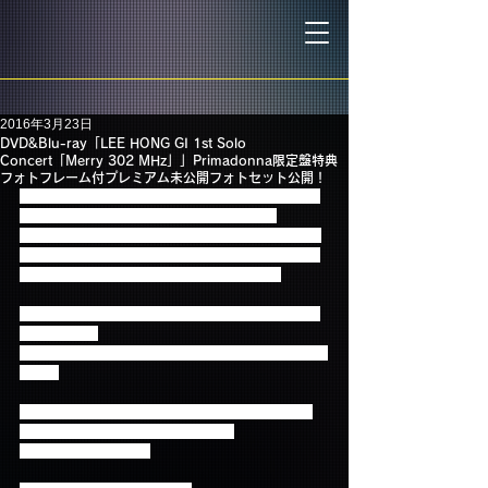
2016年3月23日
DVD&Blu-ray「LEE HONG GI 1st Solo
Concert「Merry 302 MHz」」Primadonna限定盤特典
フォトフレーム付プレミアム未公開フォトセット公開！
4/27（水）発売のイ・ホンギ初のソロコンサートツ
アーDVD&Blu-ray「LEE HONG GI 1st Solo 
Concert「Merry 302 MHz」」のPrimadonna限定盤
特典ホンギがデザインしたフォトフレーム付プレミ
アム未公開フォトセットが公開されました！
フォトフレームはなんとホンギ自身がデザインを手
掛けたもの★
さらに、これまで世に出ていない未公開ショット3枚
付き！
Primadonna限定盤のDVD&Blu-rayはFNC JAPAN 
ONLINE STOREにてご予約受付中！
ぜひお買い逃しなく★