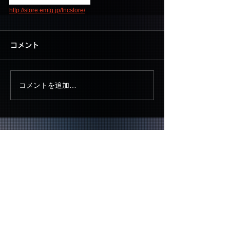
FNC JAPAN ONLINE STORE
http://store.emtg.jp/fncstore/
コメント
コメントを追加…
▶ CONTACT US