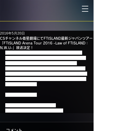
2016年5月20日
CSチャンネル衛星劇場にてFTISLAND最新ジャパンツアー
「FTISLAND Arena Tour 2016 -Law of FTISLAND：
N.W.U-」放送決定！
FTISLANDの最新ジャパン・ツアー「FTISLAND 
Arena Tour 2016 -Law of FTISLAND：N.W.U-」を6
月CSチャンネル衛星劇場にてテレビ初放送！
最新アルバム「N.W.U」を引っ提げて開催中の東名
阪３都市を回る2016年初アリーナツアーより、東京
公演の模様をお届け。（2016年4月30日　東京体育
館の模様を収録！）
ぜひご覧ください★
放送局：CSチャンネル衛星劇場
放送日：6月27日（月）午後7：00～
コメント