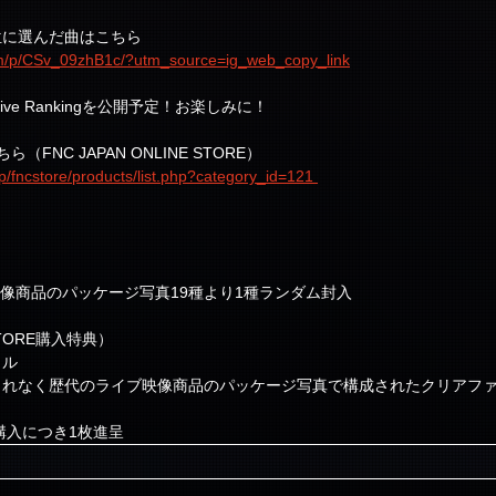
第1位に選んだ曲はこちら
om/p/CSv_09zhB1c/?utm_source=ig_web_copy_link
ive Rankingを公開予定！お楽しみに！
ちら（FNC JAPAN ONLINE STORE）
p/fncstore/products/list.php?category_id=121 
）
ブ映像商品のパッケージ写真19種より1種ランダム封入
 STORE購入特典）
イル
もれなく歴代のライブ映像商品のパッケージ写真で構成されたクリアフ
枚購入につき1枚進呈