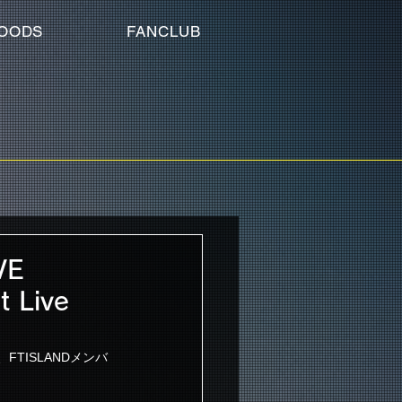
OODS
FANCLUB
VE
 Live
て、FTISLANDメンバ