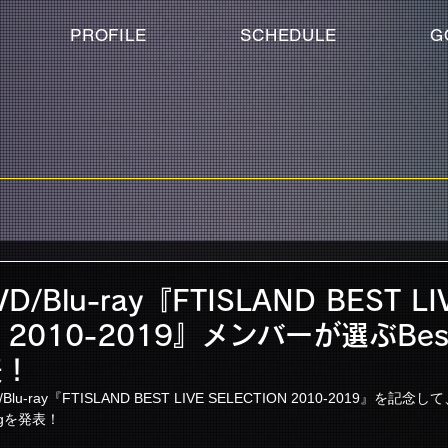
PROFILE
SCHEDULE
G
D/Blu-ray『FTISLAND BEST LI
N 2010-2019』メンバーが選ぶBest
表！
u-ray『FTISLAND BEST LIVE SELECTION 2010-2019』を記念し
ingを発表！