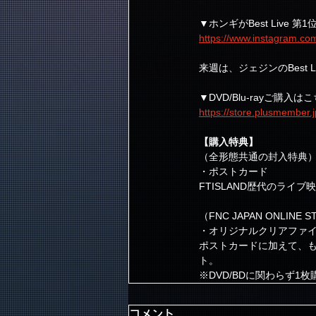
▼ホンギがBest Live 
https://www.instagram.c
来週は、ジェジンのBest L
▼DVD/Blu-rayご購入はこ
https://store.plusmember.j
【購入特典】
（全形態共通の封入特典
・ポストカード
FTISLAND歴代のライ
（FNC JAPAN ONLINE
・オリジナルクリアファ
ポストカードに加えて、
ト。
※DVD/BDに関わらず1
コメント