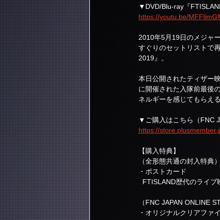
▼DVD/Blu-ray『FTISLAND
https://youtu.be/MFFlim
2010年5月19日のメジ
すぐりのセットリストで再構成した
2019』。
本日公開されたティザー映像(2)で
に開催された入隊前最後のライ
ネルギーを感じてもらえ
▼ご購入はこちら（FNC JAP
https://store.plusmember.
【購入特典】
（全形態共通の封入特典
・ポストカード
  FTISLAND歴代の
（FNC JAPAN ONLINE
・オリジナルクリアファ