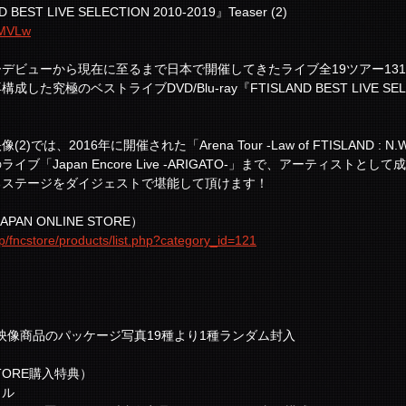
 BEST LIVE SELECTION 2010-2019』Teaser (2)
GMVLw
ャーデビューから現在に至るまで日本で開催してきたライブ全19ツアー13
究極のベストライブDVD/Blu-ray『FTISLAND BEST LIVE SELEC
は、2016年に開催された「Arena Tour -Law of FTISLAND : N.
ブ「Japan Encore Live -ARIGATO-」まで、アーティストと
るステージをダイジェストで堪能して頂けます！
AN ONLINE STORE）
jp/fncstore/products/list.php?category_id=121
）
ライブ映像商品のパッケージ写真19種より1種ランダム封入
 STORE購入特典）
イル