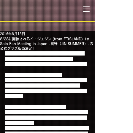
2016年8月18日
8/28に開催されるイ・ジェジン (from FTISLAND) 1st
Solo Fan Meeting in Japan -眞様（JIN SUMMER）-の
公式グッズ販売決定！
8/28に開催されるイ・ジェジン (from FTISLAND) 
1st Solo Fan Meeting in Japan -眞様（JIN 
SUMMER）-の公式グッズ販売決定いたしました！
ジェジン初のオフィシャルグッズ！
熱い夏を吹き飛ばすような爽やかさと、和を感じれ
るようなシンプルなグッズに仕上がりました！
ジェジンのかわいらしいイラストで是非、癒されて
ください！
＜＜ミート＆グリートへご招待！＞＞
各会場にてイ・ジェジン (from FTISLAND) 1st Solo 
Fan Meeting in Japan -眞様（JIN SUMMER）-オフ
ィシャルグッズを
5,000円（税込）以上ご購入された方を対象に抽選で