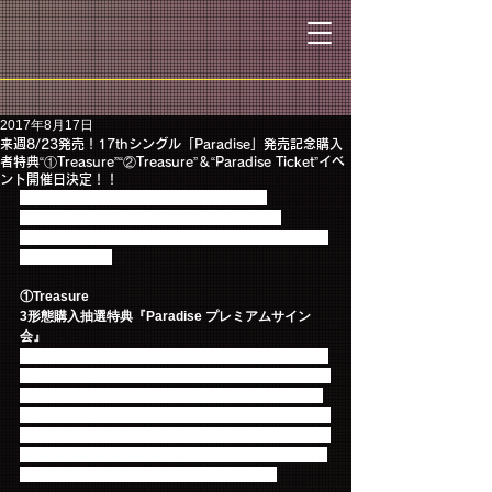
2017年8月17日
来週8/23発売！17thシングル「Paradise」発売記念購入
者特典“①Treasure”“②Treasure”＆“Paradise Ticket”イベ
ント開催日決定！！
いよいよ来週8月23日発売の17thシングル
「Paradise」のCD購入者特典 “①Treasure” 
“②Treasure”＆“Paradise Ticket”のイベント開催日が
決定しました！
①Treasure
3形態購入抽選特典『Paradise プレミアムサイン
会』
「Paradise」〈初回限定盤A〉、〈初回限定盤B〉、
〈通常盤〉※初回プレス分、〈Primadonna盤〉に封
入されているチラシ記載のシリアルコード①、②、
③、④の内3種類のシリアルコードを集めて御応募頂
いたお客様の中から抽選で東京・大阪・名古屋の3か
所で開催されます『Paradise プレミアムサイン会』
へ各会場100名様、合計300名様をご招待！