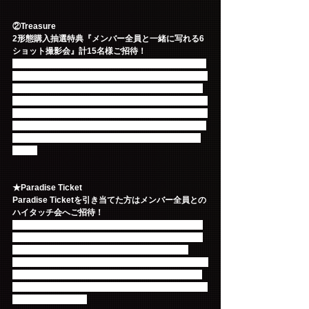
②Treasure
2形態購入抽選特典『メンバー全員と一緒に写れる6
ショット撮影会』計15名様ご招待！
「Paradise」〈初回限定盤A〉、〈初回限定盤B〉、
〈通常盤〉※初回プレス分、〈Primadonna盤〉に封
入されているチラシ記載のシリアルコード①、②、
③、④の内2種類のシリアルコードを集めて御応募頂
いたお客様の中から抽選で東京・大阪・名古屋の3か
所で開催されます『FTISLAND全員と一緒に写れる6
ショット撮影会』へ各会場5名様、合計15名様をご
招待！
★Paradise Ticket
Paradise Ticketを引き当てた方はメンバー全員との
ハイタッチ会へご招待！
韓国デビュー10周年を記念し、FTISLANDからファ
ンの皆様への感謝の気持ちを込めたスペシャル特典
『メンバー全員とハイタッチ会』に参加できる 
“Paradise Ticket”の封入が決定！！Paradise Ticketを
引き当てた1000名様を東京・大阪・名古屋の3か所
で開催いたしますメンバー5人全員とハイタッチ会に
ご招待いたします。