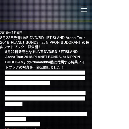
2018年7月6日
8月22日発売LIVE DVD/BD「FTISLAND Arena Tour
2018-PLANET BONDS- at NIPPON BUDOKAN」の特
典フォトブック一部公開！
8月22日発売となるLIVE DVD/BD「FTISLAND 
Arena Tour 2018-PLANET BONDS- at NIPPON 
BUDOKAN」のPrimadonna盤に付属する特典フォ
トブックの写真を一部公開しました！
躍動感溢れる演奏シーンの数々、ライブならではの
楽しい瞬間が切り取られており、当日の感動がその
まま焼き付けられています！
8月22日発売LIVE DVD/BD「FTISLAND Arena Tour 
2018-PLANET BONDS- at NIPPON BUDOKAN」お
楽しみに！
現在、秋ツアーPrimadonna Japanでの先行予約申し
込み受付中！
ぜひご期待ください！