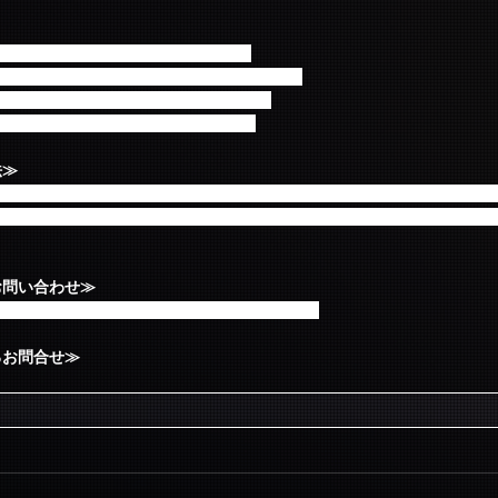
決済時に以下の手数料がかかります。
ケット1枚あたり216円が別途かかります。
ト1枚あたり200円が別途かかります。
公演あたり600円が別途かかります。
法≫
ールの他、お申込み画面の【申込状況照会はこちら】よりご確認くださ
SIC JAPAN、Primadonna Japanにお電話やメールでお問合せをい
お問い合わせ≫
ia.co.jp（営業時間10:00～18:00 土日祝除く）
るお問合せ≫