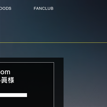
OODS
FANCLUB
rom
 -眞様
（JIN SUMMER）-」