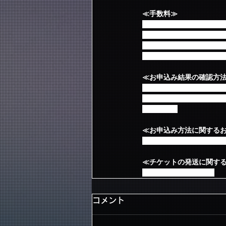
≪手数料≫
チケットが当選した際、
※システム利用料としてチ
※発券手数料としてチケッ
※配送手数料として1当選
≪お申込み結果の確認方
チケットぴあから届くメ
※チケットぴあ、FNC MU
かねます。
≪お申込み方法に関する
チケットぴあ question@p
≪チケットの発送に関す
ticketinfo@fncent.co.jp
コメント