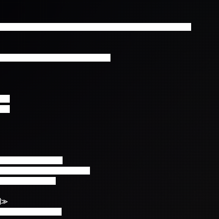
D)  1st Solo Fan Meeting in Japan -眞様（JIN SUMMER）-
へのお問い合わせはご遠慮ください。
0開演
0開演
数料が別途かかります
証の確認予定はございません。
予定しております。
間≫
～7月26日(火) 23:59