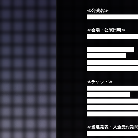
≪公演名≫
イ・ジェジン (from FTISLAN
≪会場・公演日時≫
※イベントに関する会場
【東京】中野サンプラザ
2016年8月28日(日) 
[昼公演] 12:30開場 13:3
[夜公演] 16:30開場 17:3
≪チケット≫
全席指定 9,000円（税込）
※未就学児童入場不可
※チケット送料・発券手
※入場時の身分証・会員
※ピクチャーチケットを
≪当選発表・入金受付期
2016年7月20日(水) 18:00