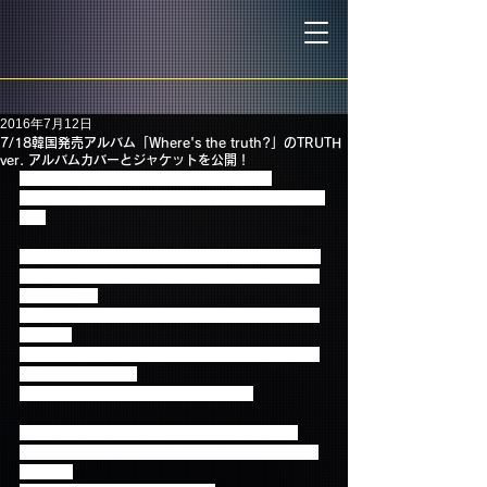
2016年7月12日
7/18韓国発売アルバム「Where's the truth?」のTRUTH
ver. アルバムカバーとジャケットを公開！
7月18日に韓国で発売する6枚目のアルバム
「Where's the truth?」の、TRUTH ver.を公開しまし
た！
TRUTH ver.はFTISLANDが直面し問題と偽りをすべ
て燃やして真実に向かって進むという強い意志を含
んでいます。
ホンギ自作曲であるタイトル曲「Take me now」を
はじめ、
すべての楽曲にメンバーそれぞれ楽曲制作に参加し
た今回のアルバム。
明日はFALSE ver.のジャケットを公開！
9月から日本国内8都市12公演を廻る秋のツアー
「FTISLAND AUTUMN TOUR 2016 -WE JUST DO 
IT-」での