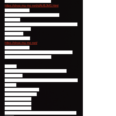
▼BOICE JAPAN mu-moショップ
https://shop.mu-mo.net/st/fc/BJMS.html
オリジナル特典：
CNBLUEフォトブック（12P）（1冊）
抽選特典：
CNBLUE メンバー別直筆サイン入りフード付きバス
タオル 合計16名様
＝＝＝＝＝＝
▼mu-moショップ
https://shop.mu-mo.net/
オリジナル特典：
全メンバーサイン入りB2サイズポスター（1枚）
※サインはプリントとなります。
< DVD >
タイトル：2014 FNC KINGDOM IN JAPAN -
STARLIGHT-
アーティスト：FTISLAND, CNBLUE, JUNIEL, AOA, 
N.Flying
発売日：2015年3月25日
品 番：FNDV-10001~2
ディスク数：2枚組
税抜価格：8,000円
税込価格：8,640円
仕 様：トールケース＋40Pフォトブック＋スリーブ