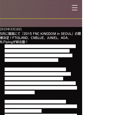
2015年3月18日
5月に韓国にて「2015 FNC KINGDOM in SEOUL」の開
催決定！FTISLAND、CNBLUE、JUNIEL、AOA、
N.Flyingが総出動！
2015年5月2日～3日の期間、蚕室（チャムシル）室
内体育館にてFNC所属アーティストが総出動の
ファミリーコンサート「2015 FNC KINGDOM in 
SEOUL」の開催が決定いたしました！
韓国での開催は初となる今回の「2015 FNC 
KINGDOM in SEOUL」には、事務所を代表する
FTISLANDやCNBLUEはもちろんのこと、
日本でも大きな人気を集めているAOA、シンガーソ
ングライターのJUNIEL、そしてデビューを目前に控
えたN.Flyingが登場！
また、前回の日本公演に続き、「2015 FNC 
KINGDOM in SEOUL」のためのスペシャルコラボス
テージはもちろんのこと、