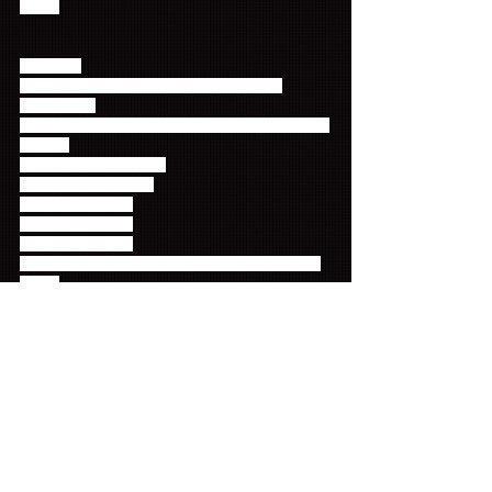
ケース
< Blu-ray>
タイトル：2014 FNC KINGDOM IN JAPAN -
STARLIGHT-
アーティスト：FTISLAND, CNBLUE, JUNIEL, AOA, 
N.Flying
発売日：2015年3月25日
品番：FNBD-10001~2
ディスク数：2枚組
税抜価格：9,000円
税込価格：9,720円
仕様：トールケース＋40Pフォトブック＋スリーブ
ケース
収録時間＜共通＞
DIAMOND(DISC 1) 本編(約142分)＋メイキング(約
24分)
EMERALD(DISC 2) 本編(約128分)＋メイキング(約
13分)