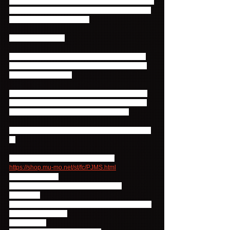
5月2日のDAY1ステージと5月3日のDAY2ステージで
は、また違ったコンセプトの公演ステージを展開予
定なのでワクワク感も倍増！
どうぞお楽しみに☆
また、昨年12月に日本で開催され大成功を収めた
「2014 FNC KINGDOM IN JAPAN」のDVD＆Blu-
rayも3月25日に発売！
「2015 FNC KINGDOM in SEOUL」の開催前に、
「2014 FNC KINGDOM IN JAPAN」のDVD＆Blu-
rayを見て、気分を盛り上げてくださいね☆
＊＊＊＊＊＊＊＊＊＊＊＊＊＊＊＊＊＊＊＊＊＊＊
＊
▼Primadonna Japan mu-moショップ
https://shop.mu-mo.net/st/fc/PJMS.html
オリジナル特典：
FTISLANDフォトブック（12P）（1冊）
抽選特典：
FTISLAND メンバー別直筆サイン入りフード付きバ
スタオル 合計20名様
＝＝＝＝＝＝