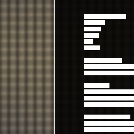
【出演アーティスト】
FTISLAND
CNBLUE
JUNIEL
AOA
N.Flying
【タイムテーブル】
22:00～　FTISLAND
23:00～　FNC KINGDOM
【番組情報】
■番組タイトル：FTISLAND、
■放送日時：2015年4月24日
■番組視聴ページURL：https://l
【番組の視聴について】
■ニコニコ生放送のご視聴には
　初めての方は、会員登