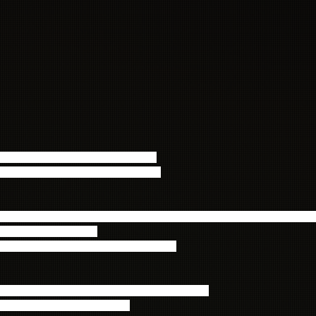
 CNBLUE、ミュージックビデオ一挙放送
 IN JAPAN -STARLIGHT- 特別編集版
CNBLUE出演!! 2014 FNC KINGDOM IN JAPAN -STARLIGHT-特
（金）22:00～24:25
ive.nicovideo.jp/watch/lv217911184
niconico会員登録(無料)が必要になります。
録の手続きをお願い致します。