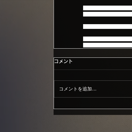
■本ライブの一部にnico
　ライブを全編視聴するには
■生放送が視聴できない
→詳しくは番組視聴ペー
　https://live.nicovideo.j
コメント
コメントを追加…