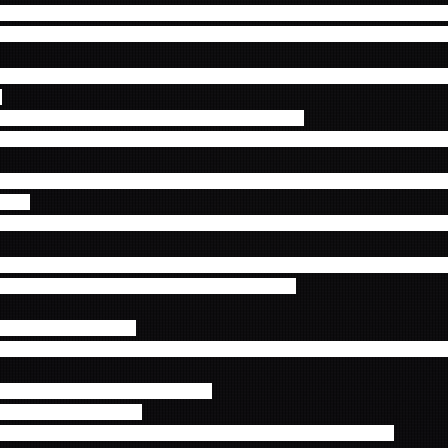
 will」をご予約頂いた方の中から抽選で各回80名様をイベント終演後
TISLANDとの”記念撮影会付きミート＆グリート”にご招待致します！
バム『5.....GO』を会場にてご予約された方には、もれなく、バンドの
。
D1枚につき、1枚をランダムにお渡し致します。
常盤、３形態同時にご予約された方には、メンバー5人のソロショット
ray『AUTUMN TOUR 2014 “To The Light”』をご予約された方には
ます。
も先着順で無くなり次第終了となり、お渡しできないこともございます
お持ちで方も会場にてご予約＆抽選会にご参加頂けます。至近距離でメ
大チャンス！是非、この機会をお見逃しなく！！
UM「I will」予約特典】
にて前金ご予約いただくと、生写真セット（メンバー集合写真1枚＋ソ
渡しとなりお選びいただけません。
品お渡し時となります。
お渡しは、3/30（月）以降となります。予めご了承ください。