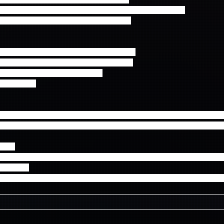
演後（17:00予定））～19:00（開演前）までとなります。
た方がミート＆グリートに参加できます。
2014 “To The Light”』（DVD/Blu-ray）
ム『5.....GO』初回盤A、初回盤B、通常盤
盤の予約受け付けは行っておりません。
M「I will」
間に限らず、●赤玉がすべて出た時点で終了となります。予めご了承くだ
選者の方のみのご参加となります。当選されていないお子様やお連れ様
ださい
朝の泊まり込み、当日の座り込みによる場所取りは、他のお客様やまわ
頂きます。
やむをえずイベントの内容を予告なく変更、または中止する場合がござ