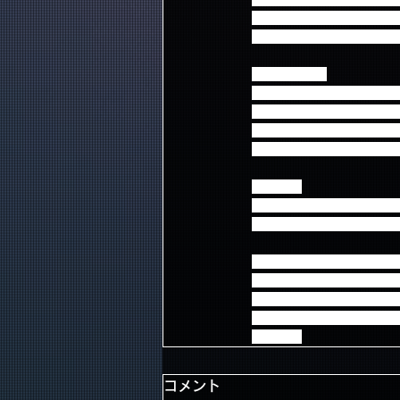
2回目の抽選会は1回目の終
抽選機を回して●赤玉が出
＜対象商品＞
・4/15発売『AUTUMN TOUR 
・5/13発売ニュー・アルバ
※Primadonna限定
・3/23韓国発売の5th ALBU
＜重要＞
・抽選会は予約・販売時
・ミート＆グリートは当
＜注意事項＞※ご熟読く
・会場周辺での深夜・早
なりますので禁止させて
・当日、諸事情により、
下さい。
コメント