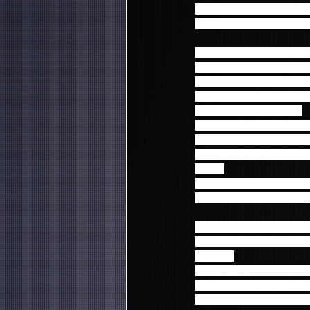
および韓国最新アルバム「I
バックステージで行われるF
※5/13発売ニュー・アル
ーをプレゼント致します
・ポスターはお買い上げC
・初回盤A、初回盤B、通
でプレゼント致します。
※4/15発売のDVD＆Blu-
告知ポスターを差し上げ
※上記いずれのポスター
さい。
※コンサートチケットを
影までできる滅多にない
【3/23 韓国発売 5th ALB
・ファンミーティング会場
ゼント。
・ソロ写真はランダムお
・生写真のお渡しは、商
・当日ご予約された商品の