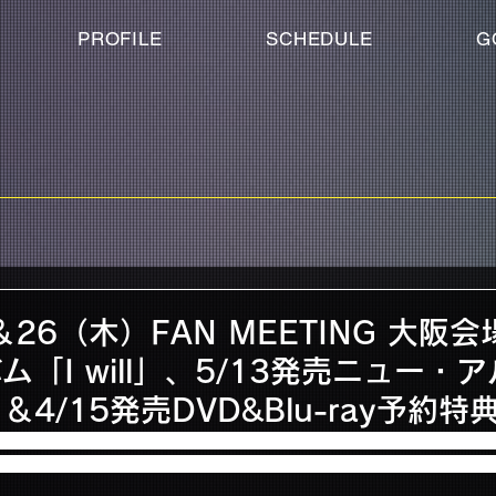
PROFILE
SCHEDULE
G
＆26（木）FAN MEETING 大阪
「I will」、5/13発売ニュー・
O』＆4/15発売DVD&Blu-ray予約
リックス劇場で開催されます、“FTISLAND OFFICIAL FAN MEETIN
ルバム『5.....GO』、もしくは、4月15日発売DVD/Blu-ray『AUTUMN