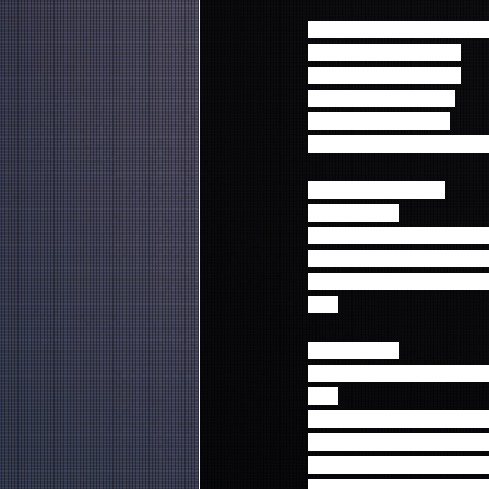
【FTISLAND「記念撮
＜対象商品予約時間＞
大阪：オリックス劇場
3月25日(水）15:00～
3月26日(木) 11:00～
※会場の状況により前後
＜抽選会参加方法＞
■3月25日(水)
当日、会場内にて下記対
に、CDはご予約1枚につき
抽選会は15:00～19:
す。
■3月26日(木)
当日、会場内にて下記の
に、
CDは1枚につき抽選券を１
抽選券は1回目公演後のミ
1回目、2回目、どちらの
1回目の抽選会は11:00～