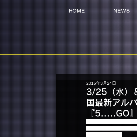
HOME
NEWS
2015年3月24日
3/25（水）
国最新アルバム
『5.....G
3/25（水）＆26（木）大阪オ
5月13日に発売されるニュー・ア
“To The Light”』、