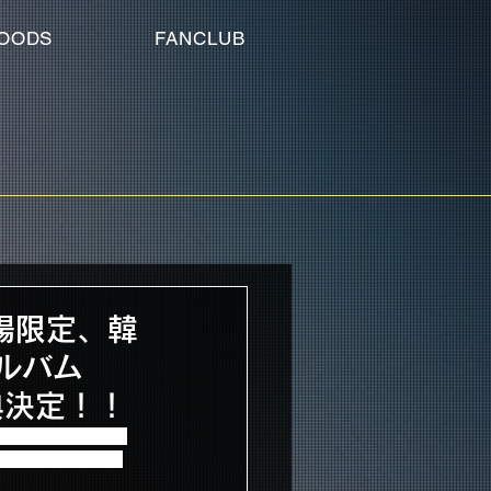
OODS
FANCLUB
会場限定、韓
アルバム
特典決定！！
G 2015”の会場で、
 TOUR 2014 