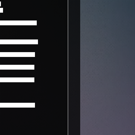
、
！
ソロショットのポスタ
ポスター５枚をセット
、会場限定予約特典のB2
ので予めご了承くだ
ンバーに会え記念撮
ロ写真1枚）をプレ