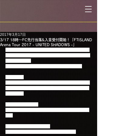
2017年3月17日
3/17 18時～FC先行当落&入金受付開始！「FTISLAND
Arena Tour 2017 - UNITED SHADOWS -」
本日3月17日(金) 18時より「FTISLAND Arena Tour 
2017 - UNITED SHADOWS -」FC先行当落発表が開
始となります！
お申込みされた方は忘れずにご確認ください！
≪公演名≫
FTISLAND Arena Tour 2017 - UNITED SHADOWS -
※イベントに関する会場へのお問い合わせはご遠慮
ください。
≪公演会場・日時≫
※各会場への公演に関するお問合せはお控えくださ
い。
【愛知】 日本ガイシホール
2017年5月6日(土) 16：30開場 17：30開演