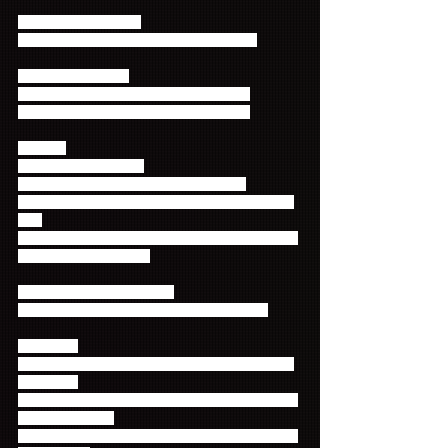
【大阪】 大阪城ホール
2017年5月12日(金) 17：30開場 18：30開演
【東京】 日本武道館
2017年6月1日(木) 17：30開場 18：30開演
2017年6月2日(金) 17：30開場 18：30開演
≪料金≫
全席指定 9,500円(税込)
※未就学児童入場不可。小学生以上有料。
※入場時の身分証・会員証の確認予定はございませ
ん。
※FC先行にてご購入のチケットはピクチャーチケッ
トを予定しております。
≪当選発表・入金受付期間≫
2017年3月17日(金)18:00 ～ 3月26日(日)23:59
≪手数料≫
チケットが当選した際、決済時に以下の手数料がか
かります。
※システム利用料としてチケット1枚あたり216円が
別途かかります。
※発券手数料としてチケット1枚あたり200円が別途