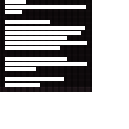
かかります。
※配送手数料として1当選公演あたり600円が別途か
かります。
≪お申込み結果の確認方法≫
チケットぴあから届くメールの他、お申込み画面の
【申込状況照会はこちら】よりご確認ください。
※チケットぴあ、FNC MUSIC JAPAN、
Primadonna Japanにお電話やメールでお問合せをい
ただいてもお答えいたしかねます。
≪お申込み方法に関するお問い合わせ≫
チケットぴあ question@pia.co.jp（営業時間10:00～
18:00 土日祝除く）
≪チケットの発送に関するお問合せ≫
ticketinfo@fncent.co.jp
コメント
コメントを追加…