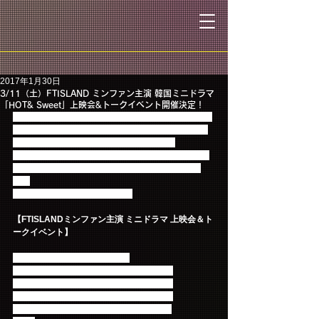
2017年1月30日
3/11（土）FTISLAND ミンファン主演 韓国ミニドラマ
「HOT& Sweet」上映会&トークイベント開催決定！
昨年10月から11月にかけて韓国で放送された青春ラ
ブコメディードラマ<ホット&スウィート>の上映会
＆トークイベントの開催が決定しました！
イベントにはミンファンが出演。上映会とトーク、
フォトタイム、ハイタッチ会など内容盛りだくさ
ん！
詳細は、下記をご覧ください。
【FTISLANDミンファン主演 ミニドラマ 上映会＆ト
ークイベント】
■日程：2017年3月11日（土）
1回目 開場11時30分 イベント12時－14時
2回目 開場14時30分 イベント15時－17時
3回目 開場17時30分 イベント18時－20時
■場所：東京・品川インターシティホール