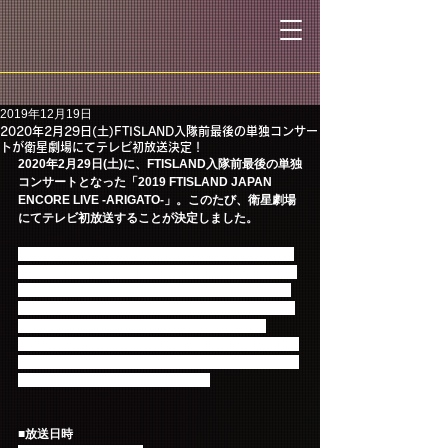
2019年12月19日
2020年2月29日(土)FTISLAND入隊前最後の単独コンサー
トが衛星劇場にてテレビ初放送決定！
2020年2月29日(土)に、FTISLAND入隊前最後の単独
コンサートとなった「2019 FTISLAND JAPAN 
ENCORE LIVE -ARIGATO-」。このたび、衛星劇場
にてテレビ初放送することが決定しました。
2019年4月4日の東京・豊洲PITを皮切りに、ライブ
ハウスからホール、日本武道館、そ してファイナル
のアリーナまで、約1ヶ月にわたり13公演を行った
FTISLAND。メンバーからの希望とファンからの 熱
い応援に応えて、追加公演「2019 FTISLAND 
JAPAN ENCORE LIVE -ARIGATO-」の開催が実現し
ました。衛星劇場では、幕張 メッセで行われた9月1
日の公演の模様を放送いたします。
■放送日時