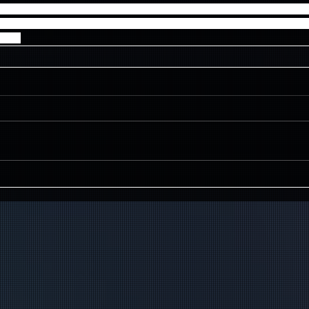
転売」にはなりません。公演当日に会場周辺で不当な金額で販売する行
向けて販売する行為(インターネットオークション等への出品も含む)
ます。