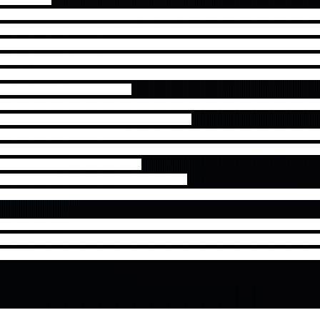
ることを読まずに、手続きを間違ってしまった場合などは自己責任とさせ
不明な点などについては、必ずチケット予約期間内・営業時間内にお問い
ぎてからご連絡いただきましても対応できません。また、お申込期間を
せんのでご注意ください。ご予定をよくご確認の上、お申し込みくださ
失された場合、ファンクラブではチケットの再発行や購入証明書の発行は
トは厳重に管理してください。
トラブルは、必ずその場で現地係員の方に各自で交渉し問題を解決してく
実確認ができませんので、対応できません。
実行の許可が欲しい等のご連絡をいただいても、仲介・協力・支援は出来
ご来場・ご鑑賞をご希望される方は、チケットが入手出来次第、チケット
直接ご連絡をお願いいたします。
旅費・交通費などは保証いたしかねます。
わず第三者に転売する行為は一切禁止されています。また、転売のために
売、または転売を試みる行為(インターネットオークション等への出品を
し込みされた会員の方にファンクラブを退会していただくこととなりま
転売する行為(インターネットオークション等への出品を含む)はされ
ケットを購入したけれど急用で行けなくなったので、学校の友達など(