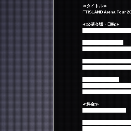
≪タイトル≫
FTISLAND Arena Tour 2
≪公演会場・日時≫
※各会場への公演に関す
【大阪】大阪城ホール
2018年 4月26日(木) 17:
【愛知】日本ガイシホー
2018年 5月3日(木・祝) 1
【東京】日本武道館
2018年 5月8日(火) 17:3
2018年 5月9日(水) 17:3
≪料金≫
全席指定 9,500円(税込)
※イベントに関する会場
※未就学児童入場不可。