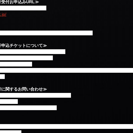
n先行受付お申込みURL≫
サイトでご案内致します。
.jp/
  1会員様につき1公演4枚まで 最大 4公演16枚まで申込可
an先行申込チケットについて≫
ば非会員の方も入場可能とします。
の確認予定はございません。
定しております。
て発送いたします。会員登録のご住所宛ではなく『お申し込み時にご入力
す。
an先行に関するお問い合わせ≫
ケットぴあ question@pia.co.jp
 土日祝除く)
cketinfo@fncent.co.jp
多数の場合抽選となります。必ずチケットを用意する、良い座席等をお取
承ください。