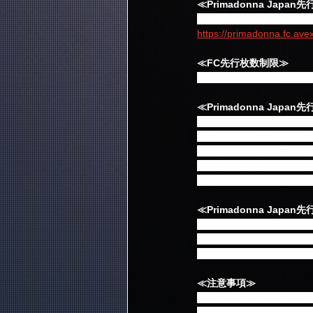
≪Primadonna Japa
決まり次第ファンクラブ
https://primadonna.fc.avex
≪FC先行枚数制限≫
Primadonna Japan
≪Primadonna Jap
■チケットをお持ちであれ
■入場時の身分証・会員証
■ピクチャーチケットを予
■チケットは簡易書留に
所』宛にお送りいたしま
≪Primadonna Jap
お申込に関するお問い合わせ：チ
(営業時間10:00～18:00
チケットの発送に関するお問合せ ti
≪注意事項≫
■今回の予約は、応募者
はございませんのでご了