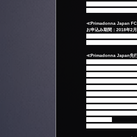
※入場時の身分証・会員
※FC先行にてご購入のチ
≪Primadonna Japan
お申込み期間：2018年2月23
当選発表・入金受付期間：2018
※チケット送料・発券手
≪Primadonna Japa
2018年2月21日(水)
会員有効期限をお持ちの
※会員番号・パスワード不
※今から入会される方は
合わない場合がございま
※「2月22日(木)0:0
※お申し込みは先着順で
ようお申し込みください
※2月末有効期限の方も
意ください。
2月末有効期限の方⇒継続