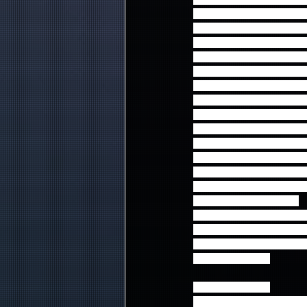
■サイトに記載されてい
■予約手続きについてご
ケット予約受付期間を過
キャンセルは一切できま
■万が一、チケットを紛
人の責任においてチケッ
■公演日当日に起こった
にご連絡いただいても事
■お客様有志による企画
■公演当日、車椅子での
る【お問い合わせ先】に
■公演中止・延期の場合の
■チケットは、理由を問
為も禁止されています。
■購入されたチケットの転
場合は、チケットをお申
に譲られる際も、第三者に
をお願いします。
※転売について※
自分が参加するつもりでチ