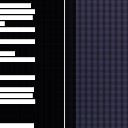
ていただきます。
合わせください。チ
過ぎますと、変更・
い．
一切できません。個
ださい。公演終了後
ません。
券面に記載されてい
第三者に提供する行
含む)が発見された
す。友人・知人の方
ないように必ずご説明
自分の知り合いの範