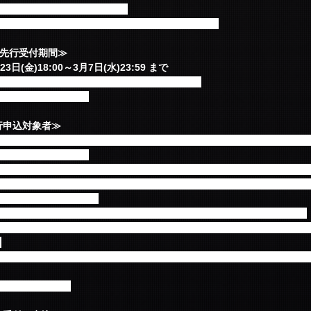
証の確認予定はございません。
ケットはピクチャーチケットを予定しております。
 FC先行受付期間≫
日(金)18:00～3月7日(水)23:59 まで
年3月10日(土) 18:00～3月19日(月)23:59
数料が別途かかります
n先行申込対象者≫
23:59までに新規ご入会（＝ご入金）いただき会員番号が発行された方、また、
方が対象となります。
明の方は3月5日(月)18時までにファンクラブへお問い合わせください
、クレジットカード決済もしくはコンビニ決済でご入会ください。振込
すのでご注意ください。
0以降」にご入会された方は、今回の先行受付にはお申込みいただけません。
はなく、申込期間終了後に抽選となりますので、焦らずゆっくりと、内
。
お申込みはできますが、継続のお手続きをされていない方は抽選の対象外
期限2月末日まで