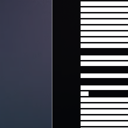
Eコース：横浜発シャトル
Fコース：大宮発シャトル
Gコース：千歳空港発着航
Hコース：福岡空港発着航
Jコース：広島空港発着航
Kコース：新大阪発着JR
Lコース：名古屋発着JR
Mコース：広島発着JRコ
※先着順受付となり、満
※但し、応募多数の場合
当ツアーは２名様まで同
◆表記の時間は予定時間
情、
天候などにより、遅延す
万一延着になった場合で
又、帰路に関しましても
◆旅行代金には、ライブ
◆バス発着時間は、法令