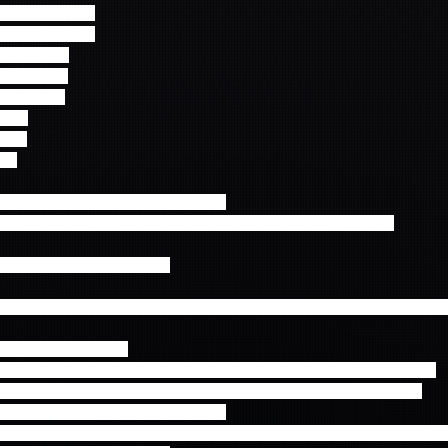
バス片道コ―ス
バス片道コース
空便コース
空便コース
空便コース
コース
コース
ース
員になり次第締切りさせて頂きます。
は事前に申込者に連絡することなく増席する場合がございます。
時にお申込みいただけます。
です。又、各地出発時間は開演時間に合わせて十分に時間をとっていま
る場合もございます。
も当社はお客様に対しチケット代金、旅行代金の返金はいたしません。
同様の事情により延着する場合がございます。予めご了承ください。
チケット料金は含まれておりません。
遵守に基づき設定しております。交通渋滞等によりバス到着が遅延した