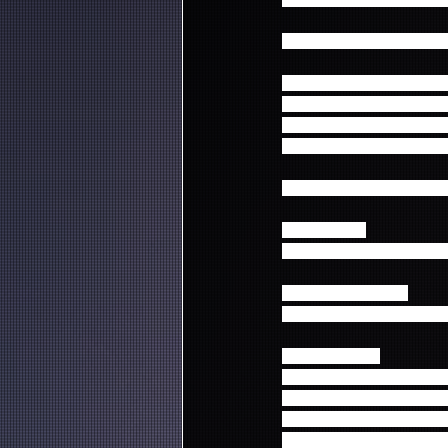
幕張までのアクセスが便
オフィシャルツアー参加
・オリジナルグッズプレ
・2016 FNC KINGDO
※申込数の制限や、対象
ファンクラブ先行・モバイ
【受付日時】
2016年10月11日(火)18:0
【料金・受付方法】
受付開始時にご案内させ
☆出発予定地☆
Aコース：新大阪発着バス
Bコース：名古屋発着バス
Cコース：仙台発着バスコ
Dコース：東京発シャトル