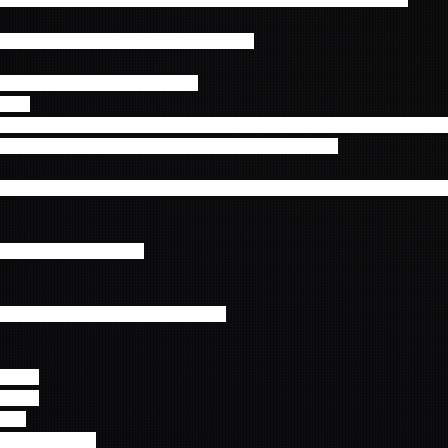
利になりますので、ぜひご参加ください！
者限定オリジナル特典もご用意！
ゼント
M IN JAPAN - CREEPY NIGHTS- オフィシャルグッズ予約（公演当日
外の商品がある場合もございますのでご了承ください。
ル先行・ぴあ独占先行チケット購入者限定 オフィシャルツアー先行受
0～10月21日(金)23：59
ていただきますのでお待ちください。
コース
コース
ース
バス片道コース